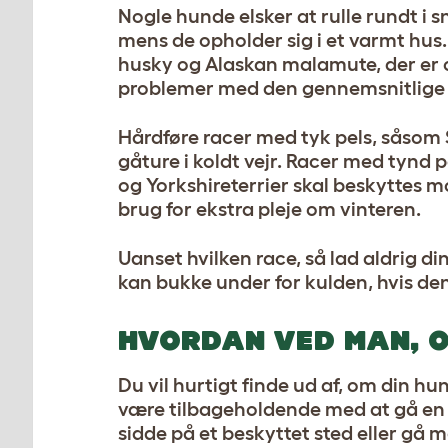
Nogle hunde elsker at rulle rundt i 
mens de opholder sig i et varmt hus.
husky og Alaskan malamute, der er op
problemer med den gennemsnitlige 
Hårdføre racer med tyk pels, såsom 
gåture i koldt vejr. Racer med ty
og Yorkshireterrier skal beskyttes 
brug for ekstra pleje om vinteren.
Uanset hvilken race, så lad aldrig d
kan bukke under for kulden, hvis den
HVORDAN VED MAN, O
Du vil hurtigt finde ud af, om din hu
være tilbageholdende med at gå en t
sidde på et beskyttet sted eller gå