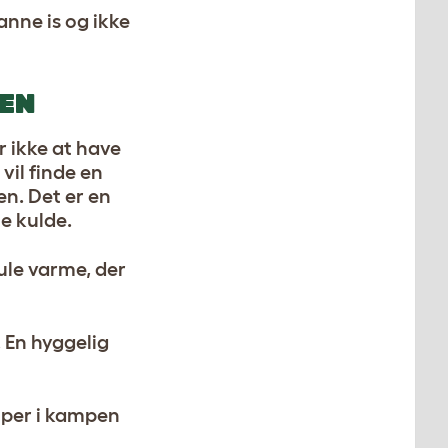
nne is og ikke
EN
r ikke at have
vil finde en
en. Det er en
e kulde.
ule varme, der
. En hyggelig
ælper i kampen