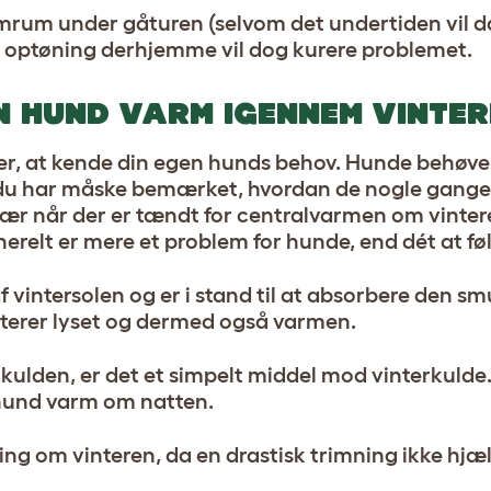
rum under gåturen (selvom det undertiden vil da
 optøning derhjemme vil dog kurere problemet.
N HUND VARM IGENNEM VINTER
 er, at kende din egen hunds behov. Hunde behøve
g du har måske bemærket, hvordan de nogle gange 
 især når der er tændt for centralvarmen om vinter
relt er mere et problem for hunde, end dét at føl
 vintersolen og er i stand til at absorbere den sm
ekterer lyset og dermed også varmen.
i kulden, er det et simpelt middel mod vinterkulde
n hund varm om natten.
ing om vinteren, da en drastisk trimning ikke hj