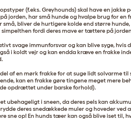
opstyper (f.eks. Greyhounds) skal have en jakke p
e på jorden, har små hunde og hvalpe brug for en 
er små, bliver de hurtigere kolde end større hunde,
, simpelthen fordi deres mave er tættere på jorden
ivt svage immunforsvar og kan blive syge, hvis de
gså i koldt vejr og kan endda kræve en frakke in
d.
el af en mørk frakke for at suge lidt solvarme til
snende, kan en frakke gøre tingene meget mere be
de opdrættet under barske forhold).
et ubehageligt i sneen, da deres pels kan akkumu
 at rydde deres snedækkede muler og hoveder ved 
sne op! En hunds tæer kan også blive iset til, hvi