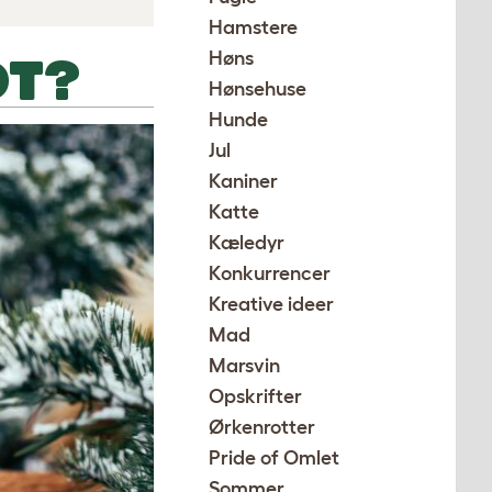
Hamstere
Høns
DT?
Hønsehuse
Hunde
Jul
Kaniner
Katte
Kæledyr
Konkurrencer
Kreative ideer
Mad
Marsvin
Opskrifter
Ørkenrotter
Pride of Omlet
Sommer