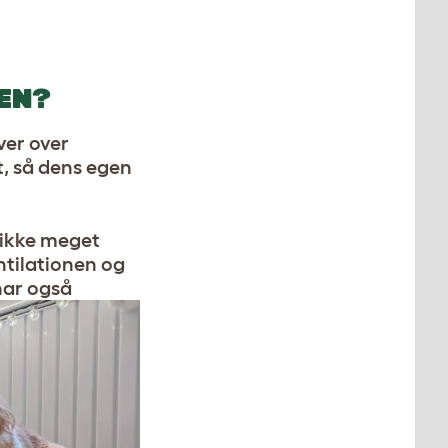
EN?
ver over
t, så dens egen
s ikke meget
ntilationen og
ar også