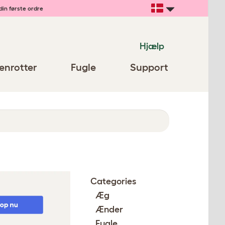
din første ordre
Hjælp
enrotter
Fugle
Support
Categories
Æg
Ænder
Fugle