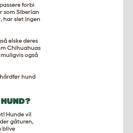
passere forbi
er som Siberian
, har slet ingen
så elske deres
 som Chihuahuas
 muligvis også
n hårdfør hund
 HUND?
t! Hunde vil
nder gåturen,
 blive