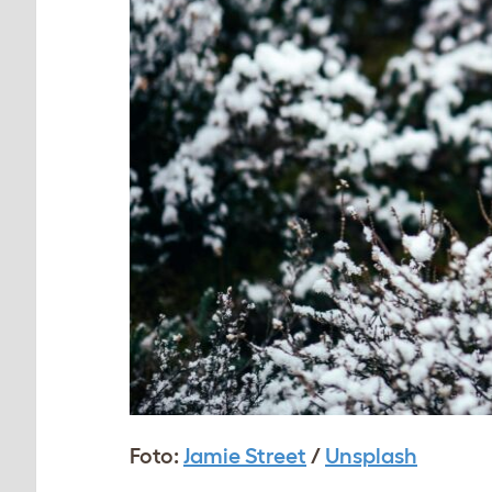
Foto:
Jamie Street
/
Unsplash