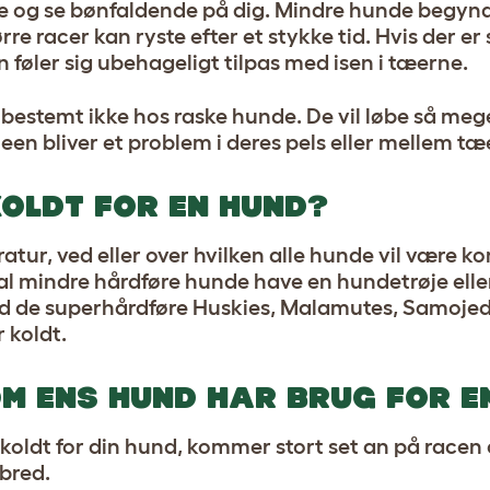
de og se bønfaldende på dig. Mindre hunde begynd
re racer kan ryste efter et stykke tid. Hvis der er
 føler sig ubehageligt tilpas med isen i tæerne.
 bestemt ikke hos raske hunde. De vil løbe så mege
n bliver et problem i deres pels eller mellem tæ
KOLDT FOR EN HUND?
ur, ved eller over hvilken alle hunde vil være k
l mindre hårdføre hunde have en hundetrøje eller 
end de superhårdføre Huskies, Malamutes, Samoj
r koldt.
M ENS HUND HAR BRUG FOR E
 koldt for din hund, kommer stort set an på racen
lbred.