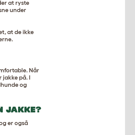
er at ryste
 sne under
t, at de ikke
erne.
omfortable. Når
jakke på. I
edhunde og
N JAKKE?
 og er også