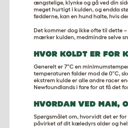
ængstelige, klynke og gå ved din si
meget hurtigt i kulden, og endda stør
fødderne, kan en hund halte, hvis den
Det kommer dog ikke ofte til dette –
mærker kulden, medmindre selve snee
HVOR KOLDT ER FOR 
Generelt er 7°C en minimumstemperat
temperaturen falder mod de 0°C, ska
ekstrem kulde er alle andre racer 
Newfoundlands i fare for at få det fo
HVORDAN VED MAN, O
Spørgsmålet om, hvorvidt det er for
påvirket af dit kæledyrs alder og he