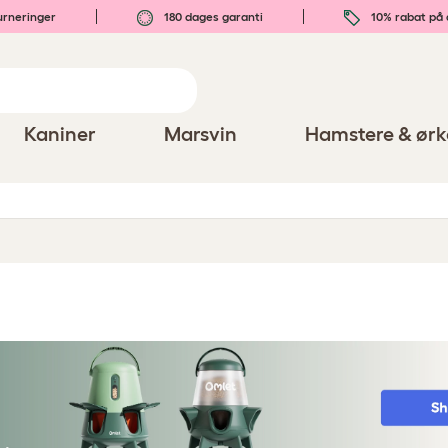
urneringer
180 dages garanti
10% rabat på 
Kaniner
Marsvin
Hamstere & ørk