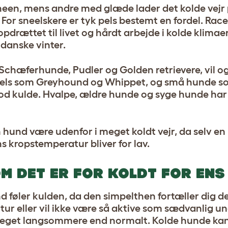
sneen, mens andre med glæde lader det kolde vejr 
 For sneelskere er tyk pels bestemt en fordel. Rac
drættet til livet og hårdt arbejde i kolde klimaer
danske vinter.
Schæferhunde, Pudler og Golden retrievere, vil og
nd pels som Greyhound og Whippet, og små hunde
mod kulde. Hvalpe, ældre hunde og syge hunde har
in hund være udenfor i meget koldt vejr, da selv e
s kropstemperatur bliver for lav.
M DET ER FOR KOLDT FOR ENS
nd føler kulden, da den simpelthen fortæller dig de
ur eller vil ikke være så aktive som sædvanlig u
 meget langsommere end normalt. Kolde hunde kan