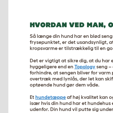
HVORDAN VED MAN, O
Så længe din hund har en blød seng 
frysepunktet, er det usandsynligt, a
kropsvarme er tilstrækkelig til en g
Det er vigtigt at sikre dig, at du ha
hyggeligere end en
Topology
seng – 
forhindre, at sengen bliver for varm p
overtræk med lynlås, der let kan skif
optøende hund gør dem våde.
Et
hundetæppe
af høj kvalitet kan 
især hvis din hund har et hundehus e
udenfor. Din hund vil putte sig under