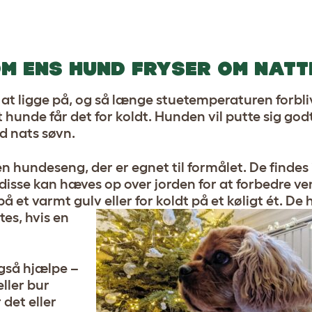
M ENS HUND FRYSER OM NATT
at ligge på, og så længe stuetemperaturen forbli
t hunde får det for koldt. Hunden vil putte sig god
od nats søvn.
r en hundeseng, der er egnet til formålet. De finde
disse kan hæves op over jorden for at forbedre ve
å et varmt gulv eller for koldt på et køligt ét.
De h
tes, hvis en
også hjælpe –
ller bur
 det eller