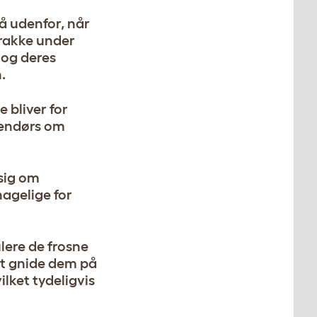
å udenfor, når
frakke under
 og deres
.
 bliver for
dendørs om
 sig om
hagelige for
lere de frosne
at gnide dem på
lket tydeligvis