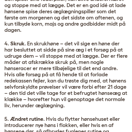
og stoppe med at lægge. Det er en god idé at lade
hønsene spise deres æglægningspiller som det
første om morgenen og det sidste om aftenen, og
kun tilbyde korn, majs og andre godbidder midt på
dagen.
4.
Skruk
. En skrukhøne – det vil sige en høne der
har besluttet at sidde på sine æg i et forsøg på at
udruge dem – vil stoppe med at lægge. Der er flere
måder at afskrække skruk på, men nogle
hønseracer er mere tilbøjelige til det end andre.
Hvis alle forsøg på at få hende til at forlade
redekassen fejler, kan du trøste dig med, at hønens
selvforskyldte prøvelser vil være forbi efter 21 dage
– den tid det ville tage for et befrugtet hønseæg at
klække – hvorefter hun vil genoptage det normale
liv, herunder æglægning.
5.
Ændret rutine
. Hvis du flytter hønsehuset eller
introducerer nye høns i flokken, eller hvis en af
hønsene dør, så afbrydes fuglenes rutine og