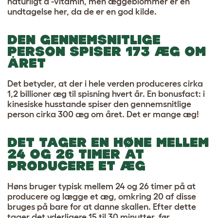
naturligt d -vitamin, men æggeblommer er en
undtagelse her, da de er en god kilde.
DEN GENNEMSNITLIGE
PERSON SPISER 173 ÆG OM
ÅRET
Det betyder, at der i hele verden produceres cirka
1,2 billioner æg til spisning hvert år. En bonusfact: i
kinesiske husstande spiser den gennemsnitlige
person cirka 300 æg om året. Det er mange æg!
DET TAGER EN HØNE MELLEM
24 OG 26 TIMER AT
PRODUCERE ET ÆG
Høns bruger typisk mellem 24 og 26 timer på at
producere og lægge et æg, omkring 20 af disse
bruges på bare for at danne skallen. Efter dette
tager det yderligere 15 til 30 minutter, før