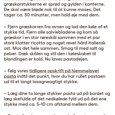
græskarstykkerne er sprød og gylden i kanterne.
De skal være bløde nok til at kunne moses. Det
tager ca. 30 minutter, men hold øje med dem.
–
Fjern græskarren fra ovnen og lad den køle af et
stykke tid. Fjern alle salviebladene og kom så
græskar i en stor røreskål sammen med et par
store klatter ricotta og noget revet hård italiensk
ost. Mos det hele sammen. Smag til med salt og
peber. Dæk skålen og stil den i køleskabet til
blandingen er kold. Nu laves pastadejen.
–
Følg vores
tidligere opskrift på hjemmelavet
pasta
indtil det punkt, hvor du har rullet pastaen
ud til et langt lasagneagtigt stykke.
–
Læg dine to lange stykker pasta ud på bordet og
læg skefulde af det nedkølede fyld ud på det ene
stykke med ca. 5-10 cm afstand mellem dem.