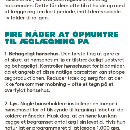
hakkeorden. Dette får dem ofte til at holde op med
at lægge æg i en kort periode, indtil deres sociale
liv falder til ro igen.
FIRE MÅDER AT OPMUNTRE
TIL ÆGLÆGNING PÅ
1.
Behageligt hønsehus
. Den første ting at gøre er
at sikre, at hønsenes miljø er tilstrækkeligt udstyret
og behageligt. Kontroller hønsehuset for blodmider,
da et angreb af disse natlige parasitter kan stoppe
ægproduktionen. Reducer træk og sørg for, at der
ikke forekommer mobning – ofte et tegn på et
overfyldt hønsehus.
2.
Lys
. Nogle hønseholdere installerer en lampe i
hønsehuset for at tilskynde til lægning i løbet af de
koldere måneder. Husk dog, at en høne kun kan
lægge et begrænset antal æg i sin levetid. Hvis hun
naturligt er programmeret til at lægge 1.000 æg,