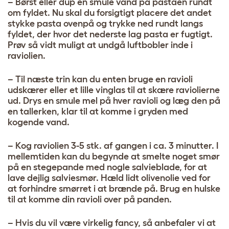
–
Børst eller dup en smule vand på pastaen rundt
om fyldet. Nu skal du forsigtigt placere det andet
stykke pasta ovenpå og trykke ned rundt langs
fyldet, der hvor det nederste lag pasta er fugtigt.
Prøv så vidt muligt at undgå luftbobler inde i
raviolien.
–
Til næste trin kan du enten bruge en ravioli
udskærer eller et lille vinglas til at skære raviolierne
ud. Drys en smule mel på hver ravioli og læg den på
en tallerken, klar til at komme i gryden med
kogende vand.
–
Kog raviolien 3-5 stk. af gangen i ca. 3 minutter. I
mellemtiden kan du begynde at smelte noget smør
på en stegepande med nogle salvieblade, for at
lave dejlig salviesmør. Hæld lidt olivenolie ved for
at forhindre smørret i at brænde på. Brug en hulske
til at komme din ravioli over på panden.
– Hvis du vil være virkelig fancy, så anbefaler vi at