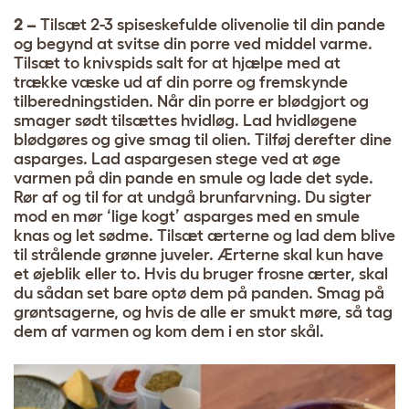
2 –
Tilsæt 2-3 spiseskefulde olivenolie til din pande
og begynd at svitse din porre ved middel varme.
Tilsæt to knivspids salt for at hjælpe med at
trække væske ud af din porre og fremskynde
tilberedningstiden. Når din porre er blødgjort og
smager sødt tilsættes hvidløg. Lad hvidløgene
blødgøres og give smag til olien. Tilføj derefter dine
asparges. Lad aspargesen stege ved at øge
varmen på din pande en smule og lade det syde.
Rør af og til for at undgå brunfarvning. Du sigter
mod en mør ‘lige kogt’ asparges med en smule
knas og let sødme. Tilsæt ærterne og lad dem blive
til strålende grønne juveler. Ærterne skal kun have
et øjeblik eller to. Hvis du bruger frosne ærter, skal
du sådan set bare optø dem på panden. Smag på
grøntsagerne, og hvis de alle er smukt møre, så tag
dem af varmen og kom dem i en stor skål.