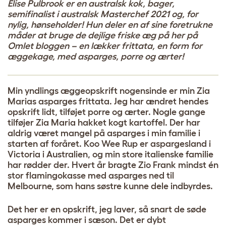
Elise Pulbrook er en australsk kok, bager,
semifinalist i australsk Masterchef 2021 og, for
nylig, hønseholder! Hun deler en af sine foretrukne
måder at bruge de dejlige friske æg på her på
Omlet bloggen – en lækker frittata, en form for
æggekage, med asparges, porre og ærter!
Min yndlings æggeopskrift nogensinde er min Zia
Marias asparges frittata. Jeg har ændret hendes
opskrift lidt, tilføjet porre og ærter. Nogle gange
tilføjer Zia Maria hakket kogt kartoffel. Der har
aldrig været mangel på asparges i min familie i
starten af foråret. Koo Wee Rup er aspargesland i
Victoria i Australien, og min store italienske familie
har rødder der. Hvert år bragte Zio Frank mindst én
stor flamingokasse med asparges ned til
Melbourne, som hans søstre kunne dele indbyrdes.
Det her er en opskrift, jeg laver, så snart de søde
asparges kommer i sæson. Det er dybt