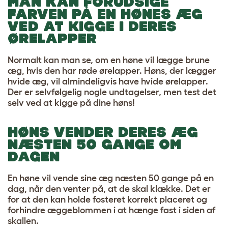
MAN KAN FORUDSIGE
FARVEN PÅ EN HØNES ÆG
VED AT KIGGE I DERES
ØRELAPPER
Normalt kan man se, om en høne vil lægge brune
æg, hvis den har røde ørelapper. Høns, der lægger
hvide æg, vil almindeligvis have hvide ørelapper.
Der er selvfølgelig nogle undtagelser, men test det
selv ved at kigge på dine høns!
HØNS VENDER DERES ÆG
NÆSTEN 50 GANGE OM
DAGEN
En høne vil vende sine æg næsten 50 gange på en
dag, når den venter på, at de skal klække. Det er
for at den kan holde fosteret korrekt placeret og
forhindre æggeblommen i at hænge fast i siden af
skallen.