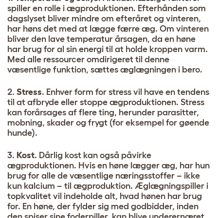
spiller en rolle i ægproduktionen. Efterhånden som
dagslyset bliver mindre om efteråret og vinteren,
har høns det med at lægge færre æg. Om vinteren
bliver den lave temperatur årsagen, da en høne
har brug for al sin energi til at holde kroppen varm.
Med alle ressourcer omdirigeret til denne
væsentlige funktion, sættes æglægningen i bero.
2.
Stress
. Enhver form for stress vil have en tendens
til at afbryde eller stoppe ægproduktionen. Stress
kan forårsages af flere ting, herunder parasitter,
mobning, skader og frygt (for eksempel for gøende
hunde).
3.
Kost
. Dårlig kost kan også påvirke
ægproduktionen. Hvis en høne lægger æg, har hun
brug for alle de væsentlige næringsstoffer – ikke
kun kalcium – til ægproduktion. Æglægningspiller i
topkvalitet vil indeholde alt, hvad hønen har brug
for. En høne, der fylder sig med godbidder, inden
den spiser sine foderpiller, kan blive underernæret