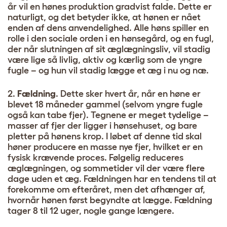
år vil en hønes produktion gradvist falde. Dette er
naturligt, og det betyder ikke, at hønen er nået
enden af dens anvendelighed. Alle høns spiller en
rolle i den sociale orden i en hønsegård, og en fugl,
der når slutningen af sit æglægningsliv, vil stadig
være lige så livlig, aktiv og kærlig som de yngre
fugle – og hun vil stadig lægge et æg i nu og næ.
2.
Fældning
. Dette sker hvert år, når en høne er
blevet 18 måneder gammel (selvom yngre fugle
også kan tabe fjer). Tegnene er meget tydelige –
masser af fjer der ligger i hønsehuset, og bare
pletter på hønens krop. I løbet af denne tid skal
høner producere en masse nye fjer, hvilket er en
fysisk krævende proces. Følgelig reduceres
æglægningen, og sommetider vil der være flere
dage uden et æg. Fældningen har en tendens til at
forekomme om efteråret, men det afhænger af,
hvornår hønen først begyndte at lægge. Fældning
tager 8 til 12 uger, nogle gange længere.