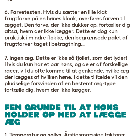
6.
Farvetesten
. Hvis du sætter en lille klat
frugtfarve på en hønes kloak, overføres farven til
ægget. Den farve, der ikke dukker op, fortæller dig
altså, hvem der ikke lægger. Dette er dog kun
praktisk i mindre flokke, den begrænsede palet af
frugtfarver taget i betragtning…
7.
Ingen æg
. Dette er ikke så fjollet, som det lyder!
Hvis du kun har et par høns, og de er af forskellige
racer, vil du ofte komme til at genkende, hvilke æg
der lægges af hvilken høne. I dette tilfælde vil den
pludselige forsvinden af en bestemt æg-type
fortælle dig, hvem der ikke lægger.
FEM GRUNDE TIL AT HØNS
HOLDER OP MED AT LÆGGE
ÆG
1.
Temperatur og sollys
. Årstidsmæssige faktorer