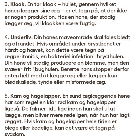
3.
Kloak
. En tør kloak – hullet, gennem hvilket
hønen lægger sine æg – er et tegn på, at der ikke
er nogen produktion. Hos en høne, der stadig
lægger æg, vil kloakken være fugtig.
4.
Underliv
. Din hønes maveområde skal føles blødt
og afrundet. Hvis området under brystbenet er
hårdt og hævet, kan dette være tegn på
ægperitonitis, en bakteriel infektion i brysthulen.
Din høne vil stadig producere en blomme, men den
svæver frit i bughulen. Berørte høns stopper derfor
enten helt med at lægge æg eller lægger kun
blødskallede, tynde eller misformede æg.
5.
Kam og hagelapper
. En sund æglæggende høne
har som regel en klar rød kam og hagelapper
ligeså. De falmer lidt, lige inden hun skal til at
lægge, men bliver mere røde igen, når hun har lagt
ægget. Hvis kam og hagelapper hele tiden er
blege eller kedelige, kan det være et tegn på
sygdom.