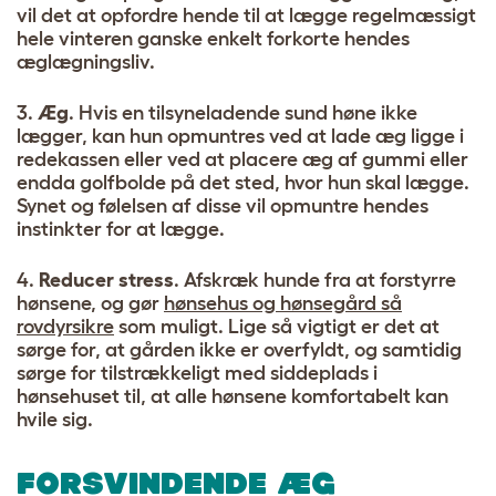
vil det at opfordre hende til at lægge regelmæssigt
hele vinteren ganske enkelt forkorte hendes
æglægningsliv.
3.
Æg
. Hvis en tilsyneladende sund høne ikke
lægger, kan hun opmuntres ved at lade æg ligge i
redekassen eller ved at placere æg af gummi eller
endda golfbolde på det sted, hvor hun skal lægge.
Synet og følelsen af disse vil opmuntre hendes
instinkter for at lægge.
4.
Reducer stress
. Afskræk hunde fra at forstyrre
hønsene, og gør
hønsehus og hønsegård så
rovdyrsikre
som muligt. Lige så vigtigt er det at
sørge for, at gården ikke er overfyldt, og samtidig
sørge for tilstrækkeligt med siddeplads i
hønsehuset til, at alle hønsene komfortabelt kan
hvile sig.
FORSVINDENDE ÆG