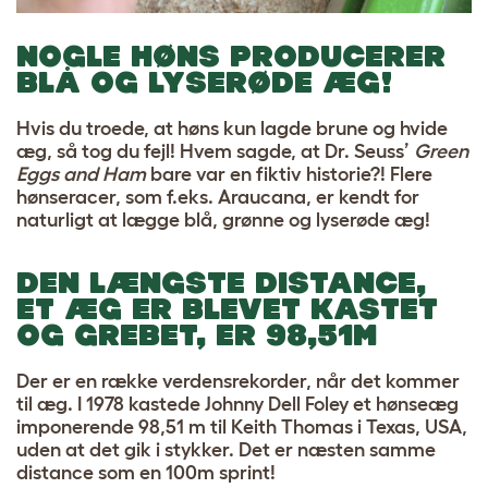
NOGLE HØNS PRODUCERER
BLÅ OG LYSERØDE ÆG!
Hvis du troede, at høns kun lagde brune og hvide
æg, så tog du fejl! Hvem sagde, at Dr. Seuss’
Green
Eggs and Ham
bare var en fiktiv historie?! Flere
hønseracer, som f.eks. Araucana, er kendt for
naturligt at lægge blå, grønne og lyserøde æg!
DEN LÆNGSTE DISTANCE,
ET ÆG ER BLEVET KASTET
OG GREBET, ER 98,51M
Der er en række verdensrekorder, når det kommer
til æg. I 1978 kastede Johnny Dell Foley et hønseæg
imponerende 98,51 m til Keith Thomas i Texas, USA,
uden at det gik i stykker. Det er næsten samme
distance som en 100m sprint!