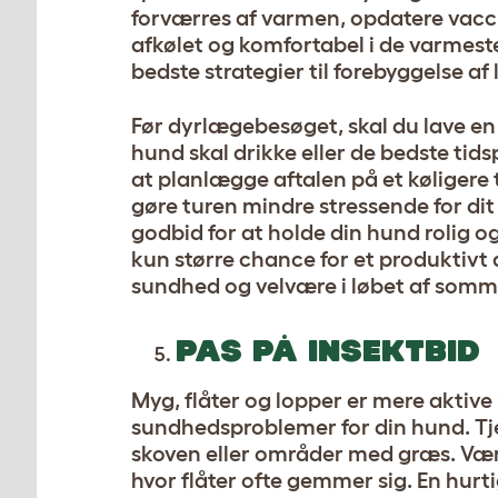
forværres af varmen, opdatere vacci
afkølet og komfortabel i de varmest
bedste strategier til forebyggelse af 
Før dyrlægebesøget, skal du lave en
hund skal drikke eller de bedste tid
at planlægge aftalen på et køligere 
gøre turen mindre stressende for dit
godbid for at holde din hund rolig o
kun større chance for et produktivt
sundhed og velvære i løbet af somm
PAS PÅ INSEKTBID
Myg, flåter og lopper er mere aktiv
sundhedsproblemer for din hund. Tje
skoven eller områder med græs. V
hvor flåter ofte gemmer sig. En hurti