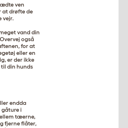
klædte ven
 at drøfte de
 vejr.
r meget vand din
. Overvej også
ftenen, for at
getøj eller en
g, er der ikke
til din hunds
ller endda
 gåture i
ellem tæerne,
 fjerne flåter,