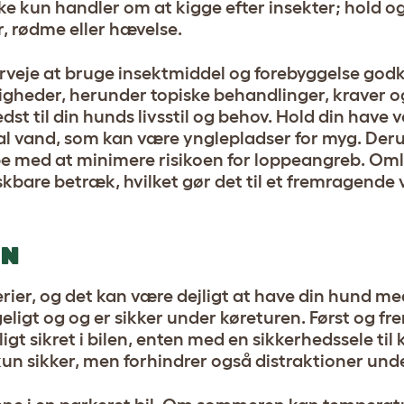
ikke kun handler om at kigge efter insekter; hold 
r, rødme eller hævelse.
erveje at bruge insektmiddel og forebyggelse god
ligheder, herunder topiske behandlinger, kraver o
st til din hunds livsstil og behov. Hold din have v
 al vand, som kan være ynglepladser for myg. Der
pe med at minimere risikoen for loppeangreb. Om
skbare betræk, hvilket gør det til et fremragende v
EN
rier, og det kan være dejligt at have din hund me
geligt og og er sikker under køreturen. Først og f
ligt sikret i bilen, enten med en sikkerhedssele til 
kun sikker, men forhindrer også distraktioner unde