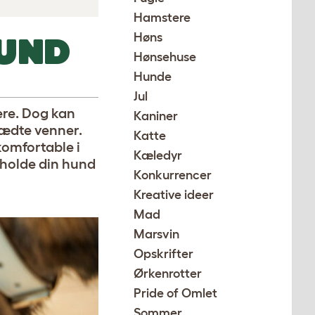
Hamstere
Høns
HUND
Hønsehuse
Hunde
Jul
ere. Dog kan
Kaniner
lædte venner.
Katte
komfortable i
Kæledyr
t holde din hund
Konkurrencer
Kreative ideer
Mad
Marsvin
Opskrifter
Ørkenrotter
Pride of Omlet
Sommer