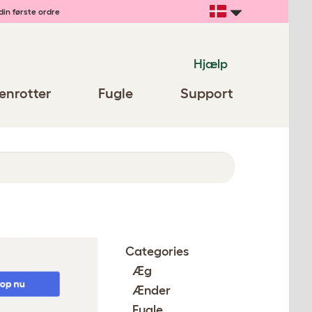
din første ordre
Hjælp
enrotter
Fugle
Support
Categories
Æg
Ænder
Fugle