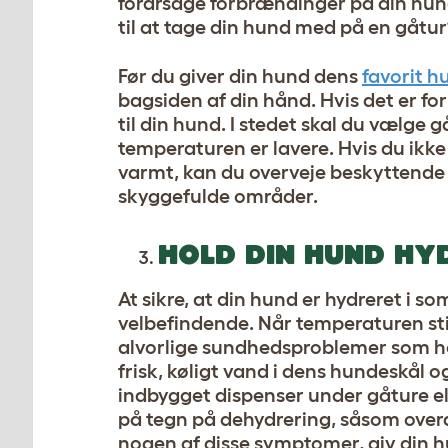
forårsage forbrændinger på din hun
til at tage din hund med på en gåtur
Før du giver din hund dens
favorit 
bagsiden af din hånd. Hvis det er for
til din hund. I stedet skal du vælge
temperaturen er lavere. Hvis du ikke
varmt, kan du overveje beskyttende s
skyggefulde områder.
HOLD DIN HUND HY
At sikre, at din hund er hydreret i
velbefindende. Når temperaturen stig
alvorlige sundhedsproblemer som hed
frisk, køligt vand i dens
hundeskål
og
indbygget dispenser under gåture e
på tegn på dehydrering, såsom overd
nogen af ​​disse symptomer, giv din 