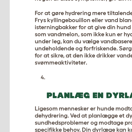
For at gøre hydrering mere tiltalend
Frys kyllingebouillon eller vand bl
isterningbakker for at give din hund
som vandmelon, som ikke kun er hy
under leg, kan du vælge vandbaserede
undeholdende og forfriskende. Sørg b
for at sikre, at den ikke drikker vand
svømmeaktiviteter.
PLANLÆG EN DYRL
Ligesom mennesker er hunde modta
dehydrering. Ved at planlægge et d
sundhedsproblemer og modtage profe
specifikke behov. Din dyrlæge kan ko