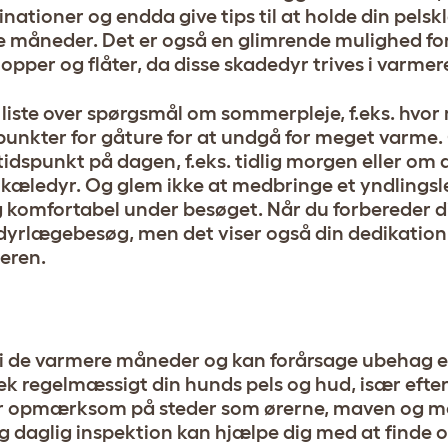
nationer og endda give tips til at holde din pels
e måneder. Det er også en glimrende mulighed for
lopper og flåter, da disse skadedyr trives i varmere
 liste over spørgsmål om sommerpleje, f.eks. hvo
spunkter for gåture for at undgå for meget varme
tidspunkt på dagen, f.eks. tidlig morgen eller om a
 kæledyr. Og glem ikke at medbringe et yndlingsle
g komfortabel under besøget. Når du forbereder di
 dyrlægebesøg, men det viser også din dedikation 
eren.
e i de varmere måneder og kan forårsage ubehag e
k regelmæssigt din hunds pels og hud, især efter
ær opmærksom på steder som ørerne, maven og m
g daglig inspektion kan hjælpe dig med at finde og