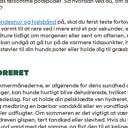
ds følsomme potepuder. Så hvordan ved du, om de
?
hundesnor og halsbånd
på, skal du først teste fort
 varmt til at røre ved i mere end et par sekunder, 
 gåture tidligt om morgenen eller sent om aftenen,
 kan undgå at gå tur på de varmere tidspunkter, h
tøvler til din hunds poter eller holde dig til græ
DRERET
 sommermånederne, er afgørende for dens sundhed 
er, kan hunde hurtigt blive dehydrerede, hvilket k
eslag. For at holde din pelsklædte ven hydreret, 
 medbring en bærbar vandskål eller en vandfla
ller udflugter. Om sommeren er det vigtigt at 
reven gispen, tørt tandkød eller sløvhed. Hvis 
hund vand med det samme, og flyt den til et kølige