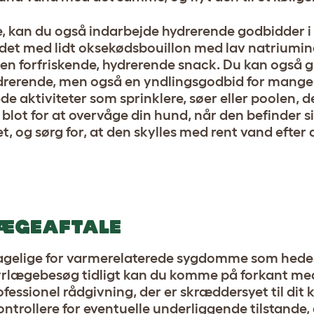
e, kan du også indarbejde hydrerende godbidder i
andet med lidt oksekødsbouillon med lav natriumin
 en forfriskende, hydrerende snack. Du kan også g
drerende, men også en yndlingsgodbid for mang
 aktiviteter som sprinklere, søer eller poolen, d
lot for at overvåge din hund, når den befinder si
et, og sørg for, at den skylles med rent vand efter 
ÆGEAFTALE
gelige for varmerelaterede sygdomme som hede
yrlægebesøg tidligt kan du komme på forkant med
ssionel rådgivning, der er skræddersyet til dit 
ntrollere for eventuelle underliggende tilstande,