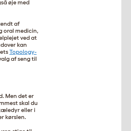
også øje med
kendt af
g oral medicin,
elplejet ved at
udover kan
lets
Topology-
alg af seng til
d. Men det er
remmest skal du
kæledyr eller i
r kørslen.