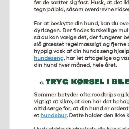
før de sætter sig fast. Husk, at det 
tegn på bid, såsom overdrevne ridse
For at beskytte din hund, kan du ov
dyrlægen. Der findes forskellige mu
så du kan vælge det, der fungerer bed
slå græsset regelmæssigt og fjerne
hyppig vask af din hunds seng hjæl
hundeseng
, har let aftagelige og va
din hund hver måned, hele året.
TRYG KØRSEL I BIL
Sommer betyder ofte roadtrips og fe
vigtigt at sikre, at den har det beha
altid sørge for, at din hund er ordent
et
hundebur
. Dette holder den ikke 