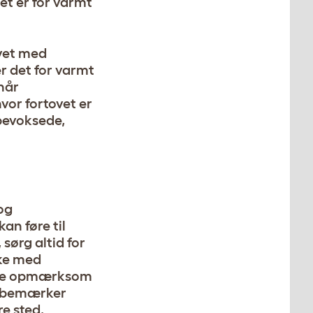
t er for varmt
ovet med
er det for varmt
 når
vor fortovet er
sbevoksede,
og
an føre til
sørg altid for
ske med
være opmærksom
du bemærker
re sted.