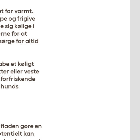
t for varmt.
pe og frigive
sig kølige i
ne for at
ørge for altid
be et køligt
ter
eller veste
 forfriskende
n hunds
rfladen gøre en
otentielt kan