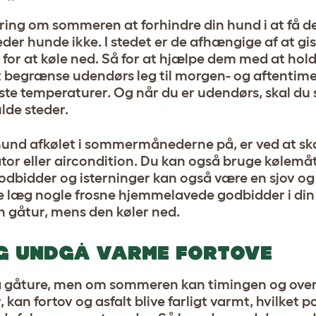
ng om sommeren at forhindre din hund i at få de
er hunde ikke. I stedet er de afhængige af at gis
r at køle ned. Så for at hjælpe dem med at holde 
begrænse udendørs leg til morgen- og aftentimer
e temperaturer. Og når du er udendørs, skal du s
lde steder.
hund afkølet i sommermånederne på, er ved at ska
tor eller aircondition. Du kan også bruge
kølemåt
godbidder og isterninger kan også være en sjov og
re læg nogle frosne hjemmelavede godbidder i di
n gåtur, mens den køler ned.
OG UNDGÅ VARME FORTOVE
 på gåture, men om sommeren kan timingen og ove
 kan fortov og asfalt blive farligt varmt, hvilket p