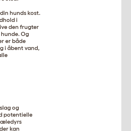
 din hunds kost.
dhold i
ive den frugter
e hunde. Og
er er både
g i åbent vand,
alle
slag og
 potentielle
kæledyrs
 der kan