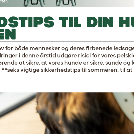
DSTIPS TIL DIN 
EN
jov for både mennesker og deres firbenede ledsag
nger i denne årstid udgøre risici for vores pelsk
rende at sikre, at vores hunde er sikre, sunde og 
**seks vigtige sikkerhedstips til sommeren, til a