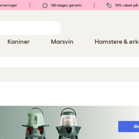
urneringer
180 dages garanti
10% rabat på 
Kaniner
Marsvin
Hamstere & ørk