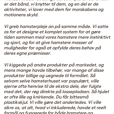
er det bånd, vi knytter til dem, og en del er de
aktiviteter, vi laver med dem for morskabens og
motionens skyld.
Vi greb hamsterpleje an på samme måde. Vi satte
os for at designe et komplet system for at gøre
tiden sammen med vores hamstere mere instinktivt
og sjovt, og for at give hamstere masser af
muligheder for også at opfylde deres behov på
deres egne præmisser.
Vi kiggede på andre produkter på markedet, og
mens mange havde tilbehør, var mange af disse
produkter billige og uegnede til formålet. Så
selvom selve hamsterhuset var populært, ville
ejerne ofte henvise til de ekstra dele, der fulgte
med det, der røg direkte på lossepladsen. Så hjulet
er ofte lille og knirkende. Du får bittesmå
plastikskjul. Vi ville gøre det anderledes. Vi ville
sikre os, at alt, hvad vi inkluderede, havde et reelt
formål og fungerede for både hamstere og