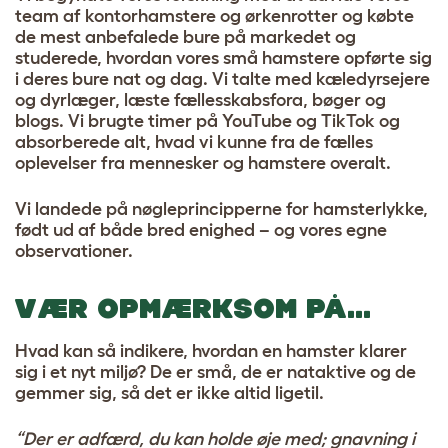
team af kontorhamstere og ørkenrotter og købte
de mest anbefalede bure på markedet og
studerede, hvordan vores små hamstere opførte sig
i deres bure nat og dag. Vi talte med kæledyrsejere
og dyrlæger, læste fællesskabsfora, bøger og
blogs. Vi brugte timer på YouTube og TikTok og
absorberede alt, hvad vi kunne fra de fælles
oplevelser fra mennesker og hamstere overalt.
Vi landede på nøgleprincipperne for hamsterlykke,
født ud af både bred enighed – og vores egne
observationer.
VÆR OPMÆRKSOM PÅ…
Hvad kan så indikere, hvordan en hamster klarer
sig i et nyt miljø? De er små, de er nataktive og de
gemmer sig, så det er ikke altid ligetil.
“Der er adfærd, du kan holde øje med; gnavning i