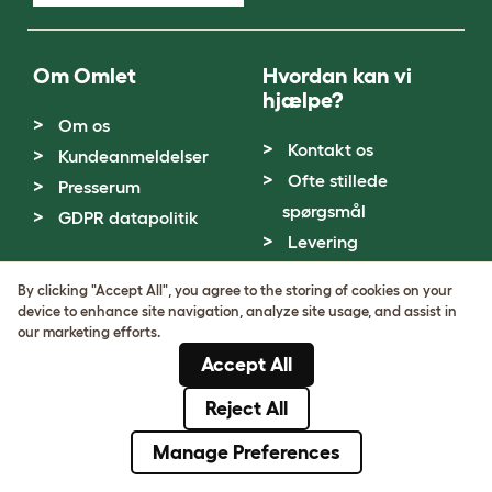
Om Omlet
Hvordan kan vi
hjælpe?
Om os
Kontakt os
Kundeanmeldelser
Ofte stillede
Presserum
spørgsmål
GDPR datapolitik
Levering
Returnering
By clicking "Accept All", you agree to the storing of cookies on your
Garanti
device to enhance site navigation, analyze site usage, and assist in
our marketing efforts.
Instruktionsvideoer
Accept All
og brugsanvisninger
Fællesskab
Best Pet Breeds
Reject All
Manage Preferences
Omlet forum
Chickens
Blog