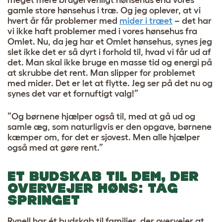
meget mere brugervenligt hønsehus end vores
gamle store hønsehus i træ. Og jeg oplever, at vi
hvert år får problemer med
mider i træet
– det har
vi ikke haft problemer med i vores hønsehus fra
Omlet. Nu, da jeg har et Omlet hønsehus, synes jeg
slet ikke det er så dyrt i forhold til, hvad vi får ud af
det. Man skal ikke bruge en masse tid og energi på
at skrubbe det rent. Man slipper for problemet
med mider. Det er let at flytte. Jeg ser på det nu og
synes det var et fornuftigt valg!”
”Og børnene hjælper også til, med at gå ud og
samle æg, som naturligvis er den opgave, børnene
kæmper om, for det er sjovest. Men alle hjælper
også med at gøre rent.”
ET BUDSKAB TIL DEM, DER
OVERVEJER HØNS: TAG
SPRINGET
Rynell har ét budskab til familier, der overvejer at