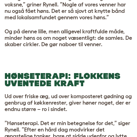
voksne,” griner Rynell. ”Nogle af vores venner har
nu også fået høns. Det er så sjovt at knytte bånd
med lokalsamfundet gennem vores høns.”
Og på denne lille, men alligevel kraftfulde måde,
minder høns os om noget væsentligt: ​​de samles. De
skaber cirkler. De gør naboer til venner.
HØNSETERAPI: FLOKKENS
UVENTEDE KRAFT
Ud over friske æg, ud over komposteret gødning og
genbrug af køkkenrester, giver høner noget, der er
endnu større – ro i sindet.
”Hønseterapi. Det er min betegnelse for det,” siger
Rynell. ”Efter ​en hård dag modvirker det
ængstelige tanker, bare at sidde udenfor og lytte