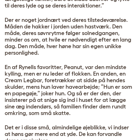
til deres lyde og se deres interaktioner.”
Der er noget jordnært ved deres tilstedeværelse.
Måden de hakker i jorden uden hastværk. Den
måde, deres søvnrytme følger solnedgangen,
minder os om, at hvile er nødvendigt efter en lang
dag. Den måde, hver høne har sin egen unikke
personlighed.
En af Rynells favoritter, Peanut, var den mindste
kylling, men er nu leder af flokken. En anden, en
Cream Legbar, foretrækker at sidde på hendes
skulder, mens hun laver havearbejde; ”Hun er som
en papegøje,” joker hun. Og så er der den, der
insisterer på at snige sig ind i huset for at lægge
sine æg indendørs, så familien finder dem rundt
omkring, som små skatte.
Det er i disse små, almindelige øjeblikke, vi indser
at høns gør mere end at yde. De kan forvandle