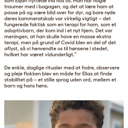
som Elijah flyttede ind hos os. Han har nogle
traumer med i bagagen, og det at lære ham at
passe på og være blid over for dyr, og bare nyde
deres kammeratskab var virkelig vigtigt – det
fungerede faktisk som en terapi for ham, som et
adoptivbarn, der kom ind i et nyt hjem. Det var
meningen, at han skulle have en masse ekstra
terapi, men på grund af Covid blev en del af det
aflyst, så vi henvendte os til hønsene i stedet,
hvilket har været vidunderligt.”
De enkle, daglige ritualer med at fodre, observere
og pleje flokken blev en måde for Elias at finde
stabilitet på – et stille sprog uden ord, mellem et
barn og hans høns.