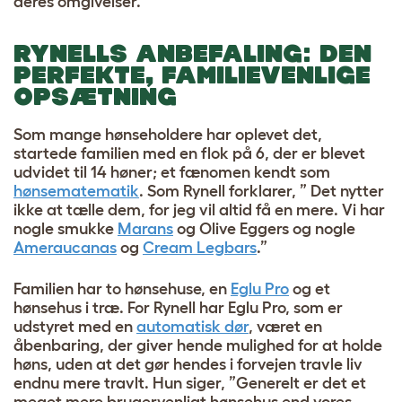
deres omgivelser.
RYNELLS ANBEFALING:
DEN
PERFEKTE, FAMILIEVENLIGE
OPSÆTNING
Som mange hønseholdere har oplevet det,
startede familien med en flok på 6, der er blevet
udvidet til 14 høner; et fænomen kendt som
hønsematematik
. Som Rynell forklarer, ”
Det nytter
ikke at tælle dem, for jeg vil altid få en mere. Vi har
nogle smukke
Marans
og Olive Eggers og nogle
Ameraucanas
og
Cream Legbars
.”
Familien har to hønsehuse, en
Eglu Pro
og et
hønsehus i træ. For Rynell har Eglu Pro, som er
udstyret med en
automatisk dør
, været en
åbenbaring, der giver hende mulighed for at holde
høns, uden at det gør hendes i forvejen travle liv
endnu mere travlt. Hun siger, ”Generelt er det et