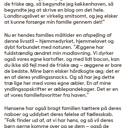
de friske æg, så begyndte jeg køkkenhaven, så
begyndte jeg at skrive en blog om det hele.
Landbrugslivet er virkelig smitsomt, og jeg elsker
at kunne forsørge min familie gennem det!”
Nu er hendes families måltider en afspejling af
denne livsstil – hjemmedyrket, hjemmelavet og
dybt forbundet med naturen. ”Æggene har
fuldstændig ændret min madlavning. Vi dyrker
også vores egne kartofler, og med lidt bacon, kan
du ikke slå fejl med de friske æg – æggene er bare
de bedste. Mine børn elsker hårdkogte æg; det er
en af ​​deres yndlingssnacks. Og så har jeg dette
træ lige her med vores egne æbler. En af mine
yndlingsopskrifter er æblepandekager. Det er en
af ​​vores familiefavoritter fra haven.”
Hønsene har også bragt familien tættere på deres
naboer og uddybet deres følelse af fællesskab.
”Folk finder ud af, at vi har høns, og så vil deres
børn gerne komme over og se dem – også de