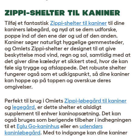
ZIPPI-SHELTER TIL KANINER
Tilføj et fantastisk
Zippi-shelter til kaniner
til dine
kaniners løbegård, og nyd at se dem udforske,
poppe ind af den ene dør og ud af den anden.
Kaniner søger naturligt hyggelige gemmesteder,
og Omlets Zippi-shelter er designet til at give
beskyttelse mod vind, regn og sol, samtidig med at
det giver dine kæledyr et sikkert sted, hvor de kan
føle sig trygge og afslappede. Det robuste shelter
fungerer også som et udkigspunkt, så dine kaniner
kan hoppe op på toppen og overskue deres
omgivelser.
Perfekt til brug i Omlets
Zippi-løbegård til kaniner
og
legegård
, er dette shelter et alsidigt
supplement til enhver kaninopsætning. Det kan
også bruges som berigende tilbehør i indhegningen
til et
Eglu Go-kaninhus
eller en
udendørs
kaninløbegård
. Med to indgange kan dine kaniner