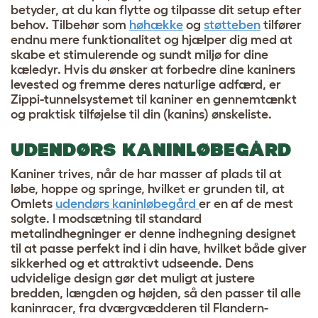
betyder, at du kan flytte og tilpasse dit setup efter
behov. Tilbehør som
høhække
og
støtteben
tilfører
endnu mere funktionalitet og hjælper dig med at
skabe et stimulerende og sundt miljø for dine
kæledyr. Hvis du ønsker at forbedre dine kaniners
levested og fremme deres naturlige adfærd, er
Zippi-tunnelsystemet til kaniner en gennemtænkt
og praktisk tilføjelse til din (kanins) ønskeliste.
UDENDØRS KANINLØBEGÅRD
Kaniner trives, når de har masser af plads til at
løbe, hoppe og springe, hvilket er grunden til, at
Omlets
udendørs kaninløbegård
er en af de mest
solgte. I modsætning til standard
metalindhegninger er denne indhegning designet
til at passe perfekt ind i din have, hvilket både giver
sikkerhed og et attraktivt udseende. Dens
udvidelige design gør det muligt at justere
bredden, længden og højden, så den passer til alle
kaninracer, fra dværgvædderen til Flandern-