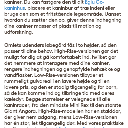
kaniner. Du kan fastgøre den til dit
Eglu Go-
kaninhus
, placere et kaninbur af træ indeni eller
bruge den som et fritstående legeområde. Uanset
hvordan du sætter den op, giver denne indhegning
dine kaniner masser af plads til motion og
udforskning.
Omlets udendørs løbegård fås i to højder, så den
passer til dine behov. High-Rise-versionen gør det
muligt for dig at gå komfortabelt ind, hvilket gør
det nemmere at interagere med dine kaniner,
rengøre indhegningen og genopfylde høhække og
vandflasker. Low-Rise-versionen tilbyder et
rummeligt gulvareal i en lavere højde og til en
lavere pris, og den er stadig tilgængelig for børn,
så de kan komme ind og tilbringe tid med deres
kæledyr. Begge størrelser er velegnede til alle
kaninracer, fra den mindste Mini Rex til den største
Giant Angora. High-Rise-modellen har en stalddør,
der giver nem adgang, mens Low-Rise-versionen
har én stor, let tilgængelig dør. Med vores praktiske