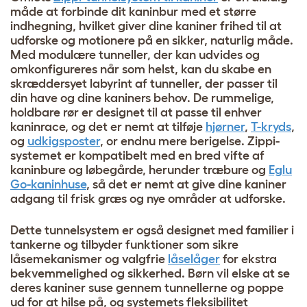
måde at forbinde dit kaninbur med et større
indhegning, hvilket giver dine kaniner frihed til at
udforske og motionere på en sikker, naturlig måde.
Med modulære tunneller, der kan udvides og
omkonfigureres når som helst, kan du skabe en
skræddersyet labyrint af tunneller, der passer til
din have og dine kaniners behov. De rummelige,
holdbare rør er designet til at passe til enhver
kaninrace, og det er nemt at tilføje
hjørner
,
T-kryds
,
og
udkigsposter
, or endnu mere berigelse. Zippi-
systemet er kompatibelt med en bred vifte af
kaninbure og løbegårde, herunder træbure og
Eglu
Go-kaninhuse
, så det er nemt at give dine kaniner
adgang til frisk græs og nye områder at udforske.
Dette tunnelsystem er også designet med familier i
tankerne og tilbyder funktioner som sikre
låsemekanismer og valgfrie
låselåger
for ekstra
bekvemmelighed og sikkerhed. Børn vil elske at se
deres kaniner suse gennem tunnellerne og poppe
ud for at hilse på, og systemets fleksibilitet