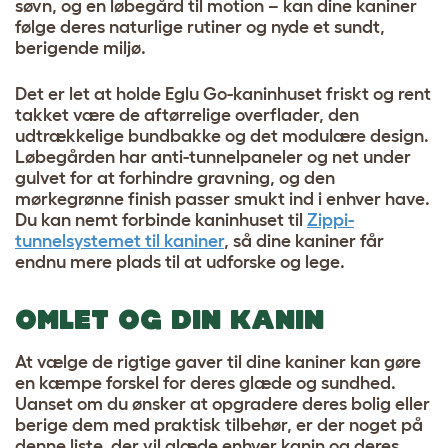
søvn, og en løbegård til motion – kan dine kaniner
følge deres naturlige rutiner og nyde et sundt,
berigende miljø.
Det er let at holde Eglu Go-kaninhuset friskt og rent
takket være de aftørrelige overflader, den
udtrækkelige bundbakke og det modulære design.
Løbegården har anti-tunnelpaneler og net under
gulvet for at forhindre gravning, og den
mørkegrønne finish passer smukt ind i enhver have.
Du kan nemt forbinde kaninhuset til
Zippi-
tunnelsystemet til kaniner
, så dine kaniner får
endnu mere plads til at udforske og lege.
OMLET OG DIN KANIN
At vælge de rigtige gaver til dine kaniner kan gøre
en kæmpe forskel for deres glæde og sundhed.
Uanset om du ønsker at opgradere deres bolig eller
berige dem med praktisk tilbehør, er der noget på
denne liste, der vil glæde enhver kanin og deres