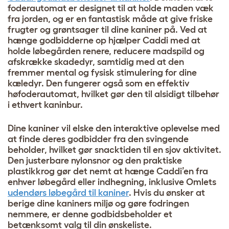
foderautomat er designet til at holde maden væk
fra jorden, og er en fantastisk måde at give friske
frugter og grøntsager til dine kaniner på. Ved at
hænge godbidderne op hjælper Caddi med at
holde løbegården renere, reducere madspild og
afskrække skadedyr, samtidig med at den
fremmer mental og fysisk stimulering for dine
kæledyr. Den fungerer også som en effektiv
høfoderautomat, hvilket gør den til alsidigt tilbehør
i ethvert kaninbur.
Dine kaniner vil elske den interaktive oplevelse med
at finde deres godbidder fra den svingende
beholder, hvilket gør snacktiden til en sjov aktivitet.
Den justerbare nylonsnor og den praktiske
plastikkrog gør det nemt at hænge Caddi’en fra
enhver løbegård eller indhegning, inklusive Omlets
udendørs løbegård til kaniner
. Hvis du ønsker at
berige dine kaniners miljø og gøre fodringen
nemmere, er denne godbidsbeholder et
betænksomt valg til din ønskeliste.