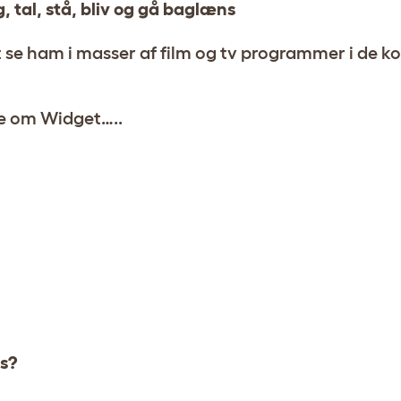
ig, tal, stå, bliv og gå baglæns
 at se ham i masser af film og tv programmer i de
ere om Widget…..
s?