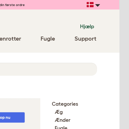
din første ordre
Hjælp
enrotter
Fugle
Support
Categories
Æg
Ænder
Fugle