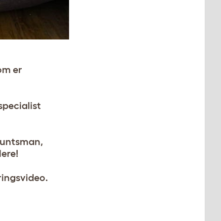
som er
pecialist
 Huntsman,
ere!
ingsvideo.