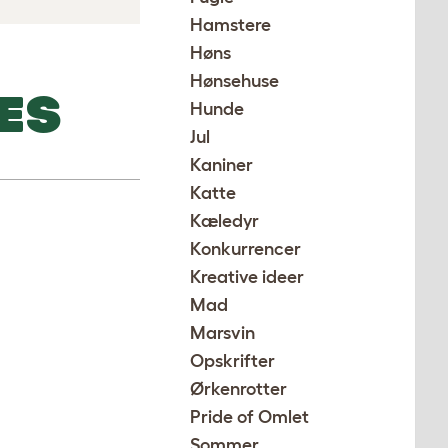
Hamstere
Høns
Hønsehuse
ES
Hunde
Jul
Kaniner
Katte
Kæledyr
Konkurrencer
Kreative ideer
Mad
Marsvin
Opskrifter
Ørkenrotter
Pride of Omlet
Sommer