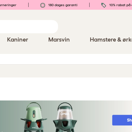
urneringer
180 dages garanti
10% rabat på 
Kaniner
Marsvin
Hamstere & ørk