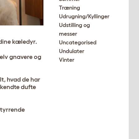
Træning
Udrugning/Kyllinger
Udstilling og
messer
 dine kæledyr.
Uncategorised
Undulater
selv gnavere og
Vinter
lt, hvad de har
elkendte dufte
rstyrrende