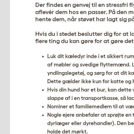
Der findes en genvej til en stressfri 
aflevér dem hos en passer. På den må
hente dem, når støvet har lagt sig p
Hvis du i stedet beslutter dig for 
flere ting du kan gøre for at gøre det
Luk dit kæledyr inde i et sikkert rum 
af møbler og svedige flyttemænd. L
yndlingslegetøj, og sørg for at dit kæ
Dette gælder ikke kun for katte og
Hvis din hund har et bur, kan dette 
slappe af i en transportkasse, så la
Nominer et familiemedlem til at vær
Nogle ejere anbefaler at sprøjte en
dyrlæger eller dyrehandler). Den b
holde det mørkt.