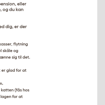
pension, eller
o, og du kan
d dig, er der
kasser, flytning
l skåle og
vænne sig til det.
 er glad for at
n.
 katten (fås hos
lagen for at