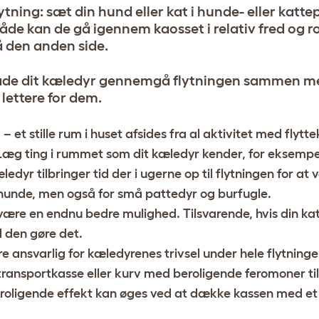
flytning: sæt din hund eller kat i hunde- eller katte
de kan de gå igennem kaosset i relativ fred og r
å den anden side.
at lade dit kæledyr gennemgå flytningen sammen me
 lettere for dem.
– et stille rum i huset afsides fra al aktivitet med flytte
æg ting i rummet som dit kæledyr kender, for eksempe
ledyr tilbringer tid der i ugerne op til flytningen for at 
 hunde, men også for små pattedyr og burfugle.
være en endnu bedre mulighed. Tilsvarende, hvis din kat
d den gøre det.
e ansvarlig for kæledyrenes trivsel under hele flytninge
 transportkasse eller kurv med beroligende feromoner til
eroligende effekt kan øges ved at dække kassen med et 