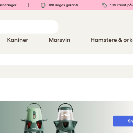
urneringer
180 dages garanti
10% rabat på 
Kaniner
Marsvin
Hamstere & ørk