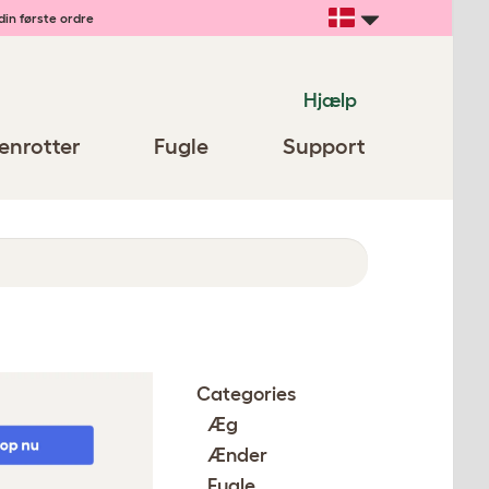
din første ordre
Hjælp
enrotter
Fugle
Support
Categories
Æg
Ænder
Fugle