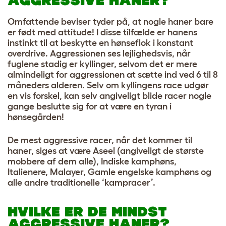
AGGRESSIVE HANER?
Omfattende beviser tyder på, at nogle haner bare
er født med attitude! I disse tilfælde er hanens
instinkt til at beskytte en hønseflok i konstant
overdrive. Aggressionen ses lejlighedsvis, når
fuglene stadig er kyllinger, selvom det er mere
almindeligt for aggressionen at sætte ind ved 6 til 8
måneders alderen. Selv om kyllingens race udgør
en vis forskel, kan selv angiveligt blide racer nogle
gange beslutte sig for at være en tyran i
hønsegården!
De mest aggressive racer, når det kommer til
haner, siges at være Aseel (angiveligt de største
mobbere af dem alle), Indiske kamphøns,
Italienere, Malayer, Gamle engelske kamphøns og
alle andre traditionelle ‘kampracer’.
HVILKE ER DE MINDST
AGGRESSIVE HANER?