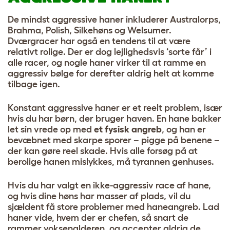
De mindst aggressive haner inkluderer Australorps,
Brahma, Polish, Silkehøns og Welsumer.
Dværgracer har også en tendens til at være
relativt rolige. Der er dog lejlighedsvis ‘sorte får’ i
alle racer, og nogle haner virker til at ramme en
aggressiv bølge for derefter aldrig helt at komme
tilbage igen.
Konstant aggressive haner er et reelt problem, især
hvis du har børn, der bruger haven. En hane bakker
let sin vrede op med
et fysisk angreb
, og han er
bevæbnet med skarpe sporer – pigge på benene –
der kan gøre reel skade. Hvis alle forsøg på at
berolige hanen mislykkes, må tyrannen genhuses.
Hvis du har valgt en ikke-aggressiv race af hane,
og hvis dine høns har masser af plads, vil du
sjældent få store problemer med haneangreb. Lad
haner vide, hvem der er chefen, så snart de
rammer voksenalderen, og accepter aldrig de