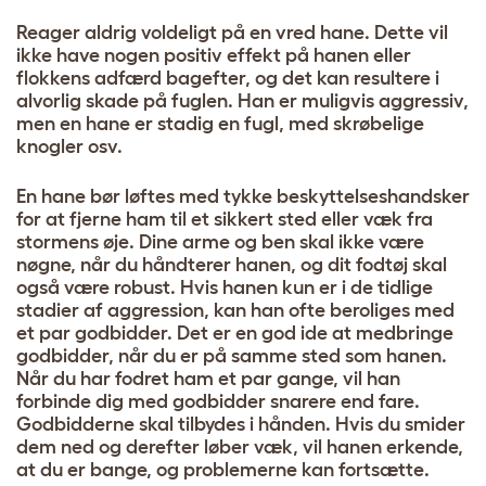
Reager aldrig voldeligt på en vred hane. Dette vil
ikke have nogen positiv effekt på hanen eller
flokkens adfærd bagefter, og det kan resultere i
alvorlig skade på fuglen. Han er muligvis aggressiv,
men en hane er stadig en fugl, med skrøbelige
knogler osv.
En hane bør løftes med tykke beskyttelseshandsker
for at fjerne ham til et sikkert sted eller væk fra
stormens øje. Dine arme og ben skal ikke være
nøgne, når du håndterer hanen, og dit fodtøj skal
også være robust. Hvis hanen kun er i de tidlige
stadier af aggression, kan han ofte beroliges med
et par godbidder. Det er en god ide at medbringe
godbidder, når du er på samme sted som hanen.
Når du har fodret ham et par gange, vil han
forbinde dig med godbidder snarere end fare.
Godbidderne skal tilbydes i hånden. Hvis du smider
dem ned og derefter løber væk, vil hanen erkende,
at du er bange, og problemerne kan fortsætte.