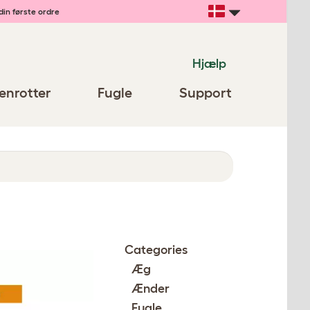
din første ordre
Hjælp
enrotter
Fugle
Support
Categories
Æg
Ænder
Fugle