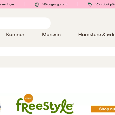
urneringer
180 dages garanti
10% rabat på 
Kaniner
Marsvin
Hamstere & ørk