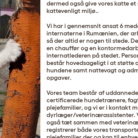
dermed også give vores katte et 
kattevenligt miljø..
Vi har i gennemsnit ansat 6 med
internaterne i Rumænien, der arb
så der altid er nogen til stede. D
en chauffør og en kontormedar
internatlederen på stedet. Pers
består hovedsageligt i at støtte 
hundene samt nattevagt og admi
opgaver.
Vores team består af uddannede
certificerede hundetrænere, fag
plejefamilier, og vi er i kontakt 
dyrlæger/veterinærassistenter. 
også tæt sammen med veterinæ
registrerer både vores transport
plejefamilier der og kan til enhve