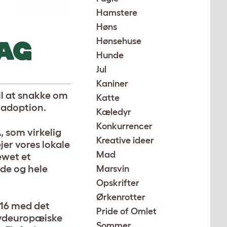
Hamstere
Høns
AG
Hønsehuse
Hunde
Jul
Kaniner
il at snakke om
Katte
m adoption.
Kæledyr
Konkurrencer
, som virkelig
Kreative ideer
jer vores lokale
Mad
ewet et
jde og hele
Marsvin
Opskrifter
Ørkenrotter
016 med det
Pride of Omlet
 sydeuropæiske
Sommer