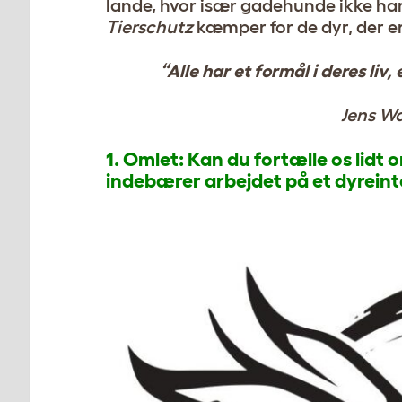
lande, hvor især gadehunde ikke har
Tierschutz
kæmper for de dyr, der e
“Alle har et formål i deres liv
Jens Wa
1. Omlet: Kan du fortælle os lid
indebærer arbejdet på et dyreinte