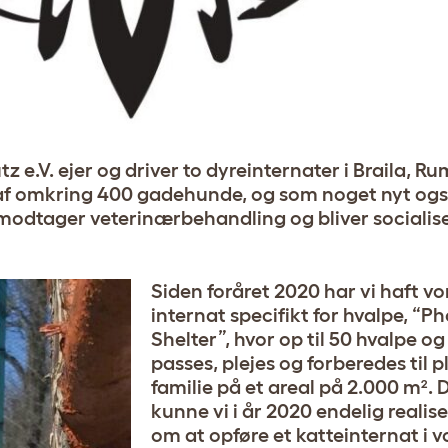
tz e.V. ejer og driver to dyreinternater i Braila, 
s af omkring 400 gadehunde, og som noget nyt ogs
 modtager veterinærbehandling og bliver socialise
Siden foråret 2020 har vi haft v
internat specifikt for hvalpe, “
Shelter”, hvor op til 50 hvalpe 
passes, plejes og forberedes til 
familie på et areal på 2.000 m².
kunne vi i år 2020 endelig realis
om at opføre et katteinternat i v