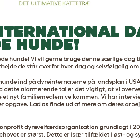
NTERNATIONAL D
E HUNDE!
ede hunde! Vi vil gerne bruge denne særlige dag t
rbejde de står overfor hver dag og selvfølgelig o
 hunde ind på dyreinternaterne på landsplan i USA
 dette alarmerende tal er det vigtigt, at vi overve
de et nyt familiemedlem velkommen. Vi har intervi
vær opgave. Lad os finde ud af mere om deres arbe
 nonprofit dyrevelfærdsorganisation grundlagt i 2
ovet er størst. Dette er især tilfældet i øst- og