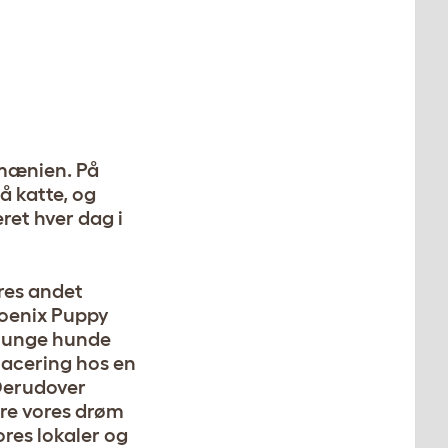
Rumænien. På
å katte, og
ret hver dag i
ores andet
Phoenix Puppy
og unge hunde
placering hos en
 Derudover
ere vores drøm
ores lokaler og