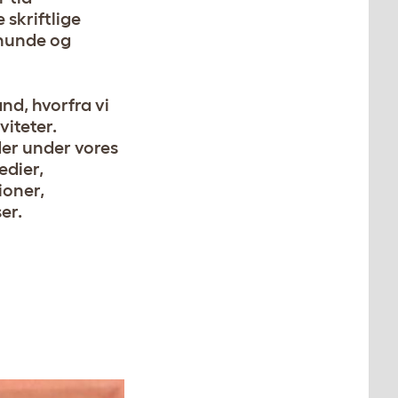
 skriftlige
 hunde og
nd, hvorfra vi
viteter.
jder under vores
edier,
ioner,
er.