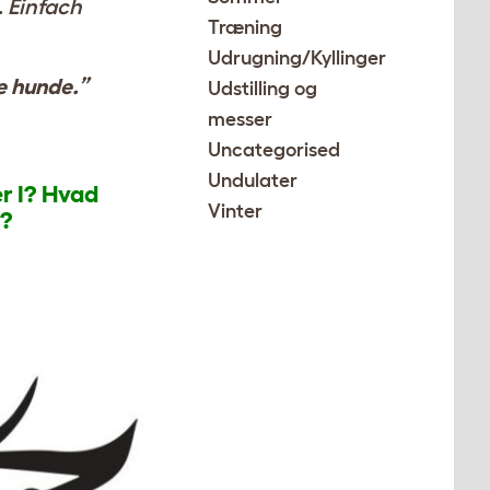
.
Einfach
Træning
Udrugning/Kyllinger
de hunde.”
Udstilling og
messer
Uncategorised
Undulater
r I? Hvad
Vinter
r?