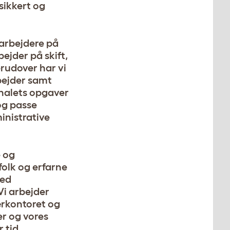
sikkert og
arbejdere på
ejder på skift,
erudover har vi
bejder samt
onalets opgaver
og passe
nistrative
 og
folk og erfarne
med
Vi arbejder
rkontoret og
er og vores
r tid