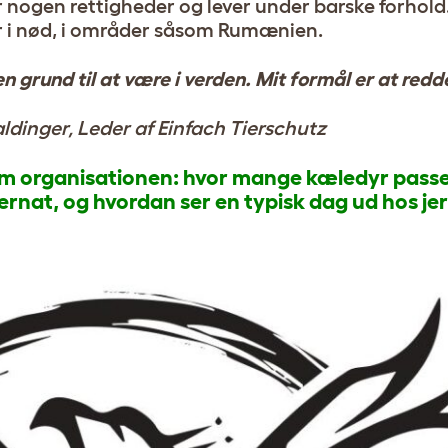
 nogen rettigheder og lever under barske forhold
r i nød, i områder såsom Rumænien.
, en grund til at være i verden. Mit formål er at red
ldinger, Leder af Einfach Tierschutz
t om organisationen: hvor mange kæledyr passe
rnat, og hvordan ser en typisk dag ud hos je