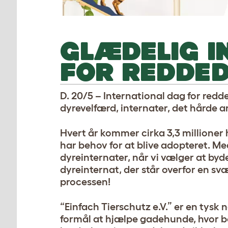
GLÆDELIG I
FOR REDDED
D. 20/5 – International dag for redd
dyrevelfærd, internater, det hårde a
Hvert år kommer cirka 3,3 millioner
har behov for at blive adopteret. Med
dyreinternater, når vi vælger at by
dyreinternat, der står overfor en s
processen!
“Einfach Tierschutz e.V.” er en tysk
formål at hjælpe gadehunde, hvor beh