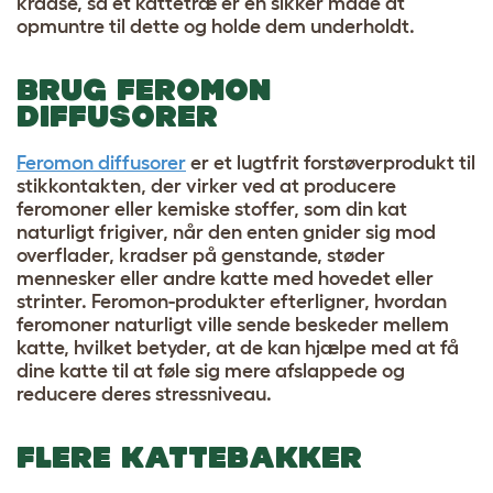
kradse, så et kattetræ er en sikker måde at
opmuntre til dette og holde dem underholdt.
BRUG FEROMON
DIFFUSORER
Feromon diffusorer
er et lugtfrit forstøverprodukt til
stikkontakten, der virker ved at producere
feromoner eller kemiske stoffer, som din kat
naturligt frigiver, når den enten gnider sig mod
overflader, kradser på genstande, støder
mennesker eller andre katte med hovedet eller
strinter. Feromon-produkter efterligner, hvordan
feromoner naturligt ville sende beskeder mellem
katte, hvilket betyder, at de kan hjælpe med at få
dine katte til at føle sig mere afslappede og
reducere deres stressniveau.
FLERE KATTEBAKKER