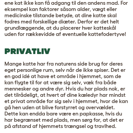
ene kat ikke kan få adgang til den andens mad. For
eksempel kan faktorer såsom alder, vægt eller
medicinske tilstande betyde, at dine katte skal
fodres med forskellige diæter. Derfor er det helt
grundlæggende, at du placerer hver katteskål
uden for rækkevidde af eventuelle kattefodertyve!
PRIVATLIV
Mange katte har fra naturens side brug for deres
eget personlige rum, selv når de ikke spiser. Det er
en god idé at have et område i hjemmet, som de
kan flygte til for at være sig selv, væk fra både
mennesker og andre dyr. Hvis du har plads nok, er
det tilrådeligt, at hvert af dine kæledyr har mindst
et privat område for sig selv i hjemmet, hvor de kan
gå hen uden at blive forstyrret og overvældet.
Dette kan endda bare være en papkasse, hvis du
har begrænset med plads, men sørg for, at det er
på afstand af hjemmets trængsel og travlhed.