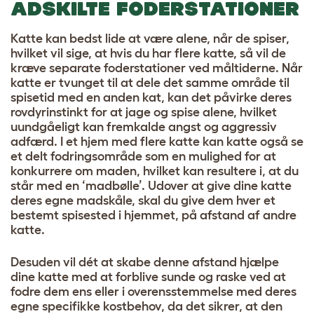
ADSKILTE FODERSTATIONER
Katte kan bedst lide at være alene, når de spiser,
hvilket vil sige, at hvis du har flere katte, så vil de
kræve separate foderstationer ved måltiderne. Når
katte er tvunget til at dele det samme område til
spisetid med en anden kat, kan det påvirke deres
rovdyrinstinkt for at jage og spise alene, hvilket
uundgåeligt kan fremkalde angst og aggressiv
adfærd. I et hjem med flere katte kan katte også se
et delt fodringsområde som en mulighed for at
konkurrere om maden, hvilket kan resultere i, at du
står med en ‘madbølle’. Udover at give dine katte
deres egne madskåle, skal du give dem hver et
bestemt spisested i hjemmet, på afstand af andre
katte.
Desuden vil dét at skabe denne afstand hjælpe
dine katte med at forblive sunde og raske ved at
fodre dem ens eller i overensstemmelse med deres
egne specifikke kostbehov, da det sikrer, at den