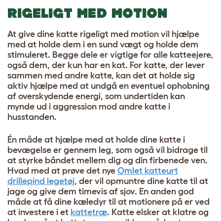
RIGELIGT MED MOTION
At give dine katte rigeligt med motion vil hjælpe
med at holde dem i en sund vægt og holde dem
stimuleret. Begge dele er vigtige for alle katteejere,
også dem, der kun har en kat. For katte, der lever
sammen med andre katte, kan det at holde sig
aktiv hjælpe med at undgå en eventuel ophobning
af overskydende energi, som undertiden kan
mynde ud i aggression mod andre katte i
husstanden.
Én måde at hjælpe med at holde dine katte i
bevægelse er gennem leg, som også vil bidrage til
at styrke båndet mellem dig og din firbenede ven.
Hvad med at prøve det nye
Omlet katteurt
drillepind legetøj
, der vil opmuntre dine katte til at
jage og give dem timevis af sjov. En anden god
måde at få dine kæledyr til at motionere på er ved
at investere i et
kattetræ
. Katte elsker at klatre og