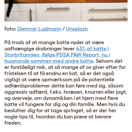
Foto:
Dietmar Ludmann
/
Unsplash
På trods af at mange katte nyder at være
uafhængige skabninger lever
43% af katte i
Storbritannien, ifølge PDSA PAW Report, nu i
husstande sammen med andre katte
. Selvom det
er forståeligt nok, at så mange af os giver efter for
fristelsen til at få endnu en kat, så er det også
vigtigt at være opmærksom på de potentielle
adfærdsproblemer dette kan føre med sig, såsom
aggressiv adfærd, f.eks. hvæsen, knurren eller jagt,
og overveje, om dynamikken i et hjem med flere
katte vil fungere for dig og din familie. Men hvis du
beslutter dig for at tage springet, så er der her
nogle tips til, hvordan du kan prøve at bevare
freden.