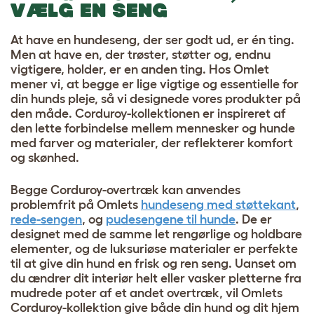
VÆLG EN SENG
At have en hundeseng, der ser godt ud, er én ting.
Men at have en, der trøster, støtter og, endnu
vigtigere, holder, er en anden ting. Hos Omlet
mener vi, at begge er lige vigtige og essentielle for
din hunds pleje, så vi designede vores produkter på
den måde. Corduroy-kollektionen er inspireret af
den lette forbindelse mellem mennesker og hunde
med farver og materialer, der reflekterer komfort
og skønhed.
Begge Corduroy-overtræk kan anvendes
problemfrit på Omlets
hundeseng med støttekant
,
rede-sengen
, og
pudesengene til hunde
. De er
designet med de samme let rengørlige og holdbare
elementer, og de luksuriøse materialer er perfekte
til at give din hund en frisk og ren seng. Uanset om
du ændrer dit interiør helt eller vasker pletterne fra
mudrede poter af et andet overtræk, vil Omlets
Corduroy-kollektion give både din hund og dit hjem