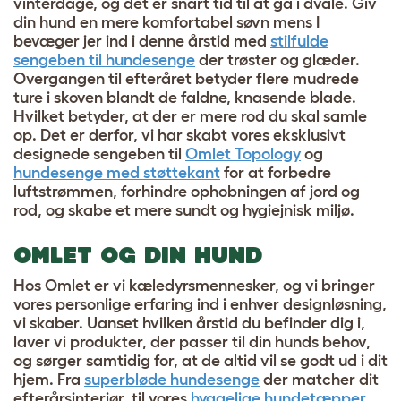
vinterdage, og det er snart tid til at gå i dvale. Giv
din hund en mere komfortabel søvn mens I
bevæger jer ind i denne årstid med
stilfulde
sengeben til hundesenge
der trøster og glæder.
Overgangen til efteråret betyder flere mudrede
ture i skoven blandt de faldne, knasende blade.
Hvilket betyder, at der er mere rod du skal samle
op. Det er derfor, vi har skabt vores eksklusivt
designede sengeben til
Omlet Topology
og
hundesenge med støttekant
for at forbedre
luftstrømmen, forhindre ophobningen af jord og
rod, og skabe et mere sundt og hygiejnisk miljø.
OMLET OG DIN HUND
Hos Omlet er vi kæledyrsmennesker, og vi bringer
vores personlige erfaring ind i enhver designløsning,
vi skaber. Uanset hvilken årstid du befinder dig i,
laver vi produkter, der passer til din hunds behov,
og sørger samtidig for, at de altid vil se godt ud i dit
hjem. Fra
superbløde hundesenge
der matcher dit
efterårsinteriør, til vores
hyggelige hundetæpper