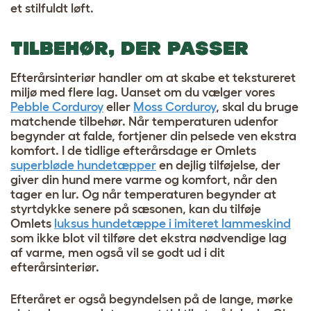
et stilfuldt løft.
TILBEHØR, DER PASSER
Efterårsinteriør handler om at skabe et tekstureret
miljø med flere lag. Uanset om du vælger vores
Pebble Corduroy
eller
Moss Corduroy
, skal du bruge
matchende tilbehør. Når temperaturen udenfor
begynder at falde, fortjener din pelsede ven ekstra
komfort. I de tidlige efterårsdage er Omlets
superbløde hundetæpper
en dejlig tilføjelse, der
giver din hund mere varme og komfort, når den
tager en lur. Og når temperaturen begynder at
styrtdykke senere på sæsonen, kan du tilføje
Omlets
luksus hundetæppe i imiteret lammeskind
som ikke blot vil tilføre det ekstra nødvendige lag
af varme, men også vil se godt ud i dit
efterårsinteriør.
Efteråret er også begyndelsen på de lange, mørke