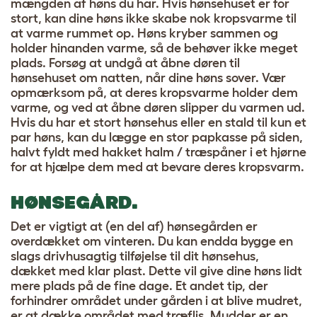
mængden af høns du har. Hvis hønsehuset er for
stort, kan dine høns ikke skabe nok kropsvarme til
at varme rummet op. Høns kryber sammen og
holder hinanden varme, så de behøver ikke meget
plads. Forsøg at undgå at åbne døren til
hønsehuset om natten, når dine høns sover. Vær
opmærksom på, at deres kropsvarme holder dem
varme, og ved at åbne døren slipper du varmen ud.
Hvis du har et stort hønsehus eller en stald til kun et
par høns, kan du lægge en stor papkasse på siden,
halvt fyldt med hakket halm / træspåner i et hjørne
for at hjælpe dem med at bevare deres kropsvarm.
HØNSEGÅRD.
Det er vigtigt at (en del af) hønsegården er
overdækket om vinteren. Du kan endda bygge en
slags drivhusagtig tilføjelse til dit hønsehus,
dækket med klar plast. Dette vil give dine høns lidt
mere plads på de fine dage. Et andet tip, der
forhindrer området under gården i at blive mudret,
er at dække området med træflis. Mudder er en