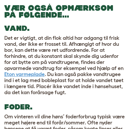
VÆR OGSÅ OPMÆRKSOM
PÅ FØLGENDE…
VAND.
Det er vigtigt, at din flok altid har adgang til frisk
vand, der ikke er frosset til. Afhængigt af hvor du
bor, kan dette være ret udfordrende. For at
forhindre, at du konstant skal skynde dig udenfor
for at bytte om på vandtrugene, findes der
opvarmede vandtrug for eksempel ved hjælp af en
Eton varmeplade
. Du kan også pakke vandtrugee
ind i et lag med bobleplast for at holde vandet tøet
i længere tid. Placér ikke vandet inde i hønsehuset,
da det kan forårsage fugt.
FODER.
Om vinteren vil dine høns’ foderforbrug typisk være
meget højere end til forår/sommer. Ofte nyder
hønsene at få varmt foder, såsom kogte linser eller