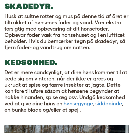
SKADEDYR.
Husk at sultne rotter og mus på denne tid af året er
tiltrukket af hønsenes foder og vand. Vær ekstra
forsigtig med opbevaring af dit hønsefoder.
Opbevar foder væk fra hønsehuset og i en lufttæt
beholder. Hvis du bemærker tegn på skadedyr, så
fjern foder- og vandtrug om natten.
KEDSOMHED.
Det er mere sandsynligt, at dine høns kommer til at
kede sig om vinteren, når der ikke er græs og
ukrudt at spise og færre insekter at jagte. Dette
kan føre til uføre såsom at hønsene begynder at
hakke hinanden, spise æg osv. Undgå kedsomhed
ved at give dine høns en
hønsegynge
,
siddepinde
,
en bunke blade og/eller et spejl.