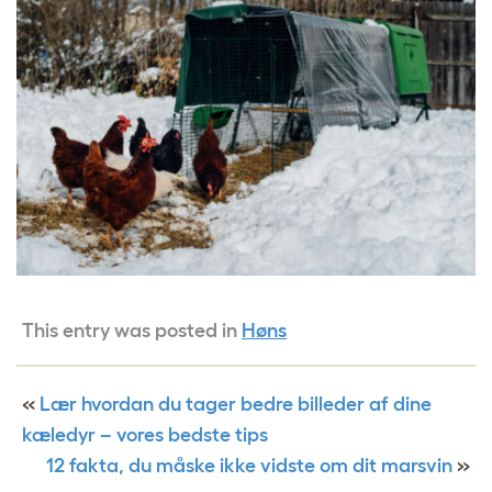
This entry was posted in
Høns
«
Lær hvordan du tager bedre billeder af dine
kæledyr – vores bedste tips
12 fakta, du måske ikke vidste om dit marsvin
»