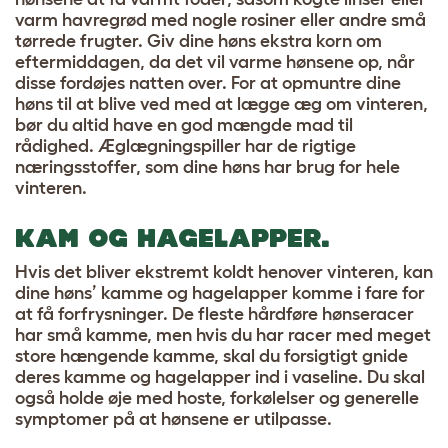
varm havregrød med nogle rosiner eller andre små
tørrede frugter. Giv dine høns ekstra korn om
eftermiddagen, da det vil varme hønsene op, når
disse fordøjes natten over. For at opmuntre dine
høns til at blive ved med at lægge æg om vinteren,
bør du altid have en god mængde mad til
rådighed. Æglægningspiller har de rigtige
næringsstoffer, som dine høns har brug for hele
vinteren.
KAM OG HAGELAPPER.
Hvis det bliver ekstremt koldt henover vinteren, kan
dine høns’ kamme og hagelapper komme i fare for
at få forfrysninger. De fleste hårdføre hønseracer
har små kamme, men hvis du har racer med meget
store hængende kamme, skal du forsigtigt gnide
deres kamme og hagelapper ind i vaseline. Du skal
også holde øje med hoste, forkølelser og generelle
symptomer på at hønsene er utilpasse.