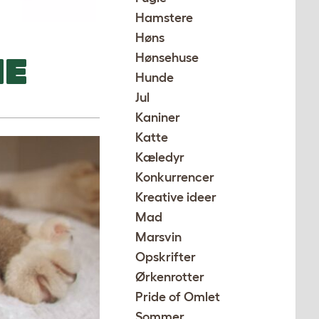
Hamstere
Høns
NE
Hønsehuse
Hunde
Jul
Kaniner
Katte
Kæledyr
Konkurrencer
Kreative ideer
Mad
Marsvin
Opskrifter
Ørkenrotter
Pride of Omlet
Sommer