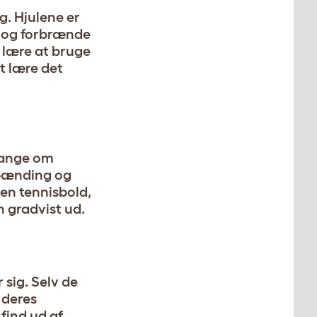
g. Hjulene er
r og forbrænde
g lære at bruge
t lære det
 gange om
 spænding og
 en tennisbold,
n gradvist ud.
 sig. Selv de
 deres
find ud af,