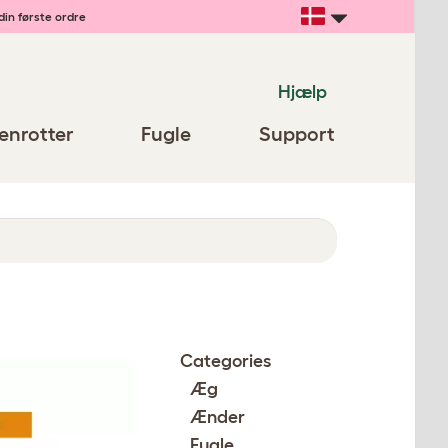
din første ordre
Hjælp
enrotter
Fugle
Support
Categories
Æg
Ænder
Fugle