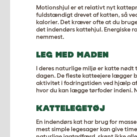
Motionshjul er et relativt nyt kattep
fuldstændigt drevet af katten, så ve
kalorier. Det kræver ofte at du bruge
det indendørs kattehjul. Energiske r
nemmest.
LEG MED MADEN
I deres naturlige miljø er katte nødt
dagen. De fleste katteejere lægger b
aktivitet i fodringstiden ved hjælp a
hvor du kan lægge tørfoder indeni. N
KATTELEGETØJ
En indendørs kat har brug for masser 
mest simple legesager kan give timev
naturlige jagtadfærd, skønt ikke alle