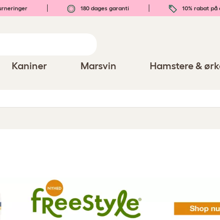
urneringer
180 dages garanti
10% rabat på 
Kaniner
Marsvin
Hamstere & ørk