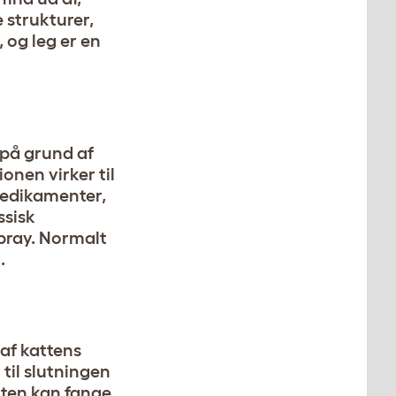
e strukturer,
 og leg er en
 på grund af
onen virker til
medikamenter,
ssisk
spray. Normalt
.
 af kattens
 til slutningen
atten kan fange