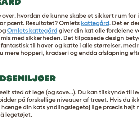
GÅRD
over, hvordan de kunne skabe et sikkert rum for 
var pænt. Resultatet? Omlets
kattegård
. Det er d
 og
Omlets kattegård
giver din kat alle fordelene 
mis med sikkerheden. Det tilpassede design bety
ntastisk til haver og katte i alle størrelser, med
u mere hopperi, kradseri og endda afslapning efte
DSEMILJØER
elt sted at lege (og sove…). Du kan tilskynde til l
idder på forskellige niveauer af træet. Hvis du ik
nge din kats yndlingslegetøj lige præcis højt no
nå legetøjet.