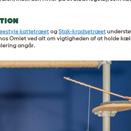
TION
eestyle kattetræet
og
Stak-kradsetræet
understøt
hos Omlet ved alt om vigtigheden af ​​at holde kæ
ulering angår.