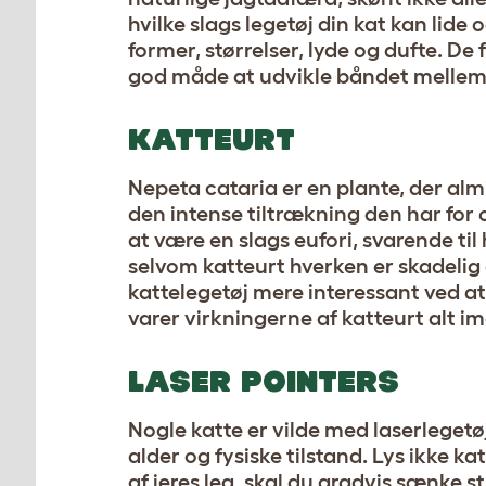
hvilke slags legetøj din kat kan lide 
former, størrelser, lyde og dufte. D
god måde at udvikle båndet mellem 
KATTEURT
Nepeta cataria er en plante, der alm
den intense tiltrækning den har for o
at være en slags eufori, svarende 
selvom katteurt hverken er skadelig
kattelegetøj mere interessant ved a
varer virkningerne af katteurt alt i
LASER POINTERS
Nogle katte er vilde med laserlegetø
alder og fysiske tilstand. Lys ikke k
af jeres leg, skal du gradvis sænke s