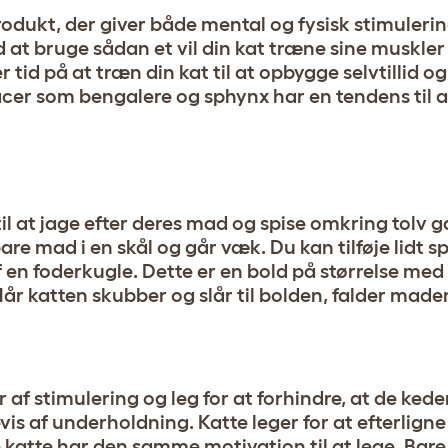
rodukt, der giver både mental og fysisk stimulerin
d at bruge sådan et vil din kat træne sine muskle
r tid på at træn din kat til at opbygge selvtillid o
acer som bengalere og sphynx har en tendens til a
 til at jage efter deres mad og spise omkring tolv
are mad i en skål og går væk. Du kan tilføje lidt
f en foderkugle. Dette er en bold på størrelse med
år katten skubber og slår til bolden, falder made
af stimulering og leg for at forhindre, at de keder
is af underholdning. Katte leger for at efterligne
 katte har den samme motivation til at lege. Bare 