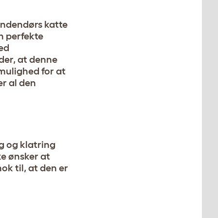
indendørs katte
en perfekte
ved
der, at denne
 mulighed for at
r al den
eg og klatring
ke ønsker at
k til, at den er