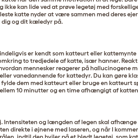
og ikke kan lide ved at prøve legetøj med forskellig
e fleste katte nyder at være sammen med deres ejer,
dig og dit kæledyr på.
indeligvis er kendt som katteurt eller kattemynte
mkring to tredjedele af katte, især hanner. Reakti
til hvordan mennesker reagerer på hallucinogene 
 eller vanedannende for kattedyr. Du kan gøre kla
t fylde dem med katteurt eller bruge en katteurt 
mellem 10 minutter og en time afhængigt af katten
j. Intensiteten og længden af legen skal afhænge
atten direkte i øjnene med laseren, og når I kommer
trålen, indtil den hviler på et blødt legetøj, som k