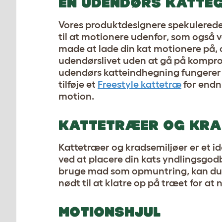
EN UDENDØRS KATTE
Vores produktdesignere spekulerede 
til at motionere udenfor, som også 
made at lade din kat motionere på,
udendørslivet uden at gå på kompro
udendørs katteindhegning fungerer fa
tilføje et
Freestyle kattetræ
for endn
motion.
KATTETRÆER OG KRA
Kattetræer og kradsemiljøer er et ide
ved at placere din kats yndlingsgodb
bruge mad som opmuntring, kan du hæ
nødt til at klatre op på træet for at 
MOTIONSHJUL