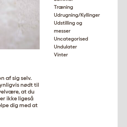
Træning
Udrugning/Kyllinger
Udstilling og
messer
Uncategorised
Undulater
Vinter
 af sig selv.
nligvis nødt til
velvære, at du
r ikke ligeså
jælpe dig med at