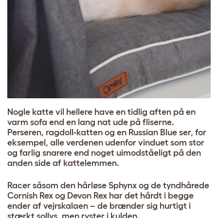
Nogle katte vil hellere have en tidlig aften på en
varm sofa end en lang nat ude på fliserne.
Perseren, ragdoll-katten og en Russian Blue ser, for
eksempel, alle verdenen udenfor vinduet som stor
og farlig snarere end noget uimodståeligt på den
anden side af kattelemmen.
Racer såsom den hårløse Sphynx og de tyndhårede
Cornish Rex og Devon Rex har det hårdt i begge
ender af vejrskalaen – de brænder sig hurtigt i
stærkt sollys, men ryster i kulden.