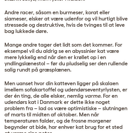
Andre racer, såsom en burmeser, korat eller
siameser, elsker at være udenfor og vil hurtigt blive
stressede og destruktive, hvis de tvinges til at leve
bag lukkede døre.
Mange andre tager det lidt som det kommer. For
eksempel vil du aldrig se en abyssinier kat være
mere lykkelig end når den er krøllet op i en
yndlingslænestol – før du pludselig ser den rullende
salig rundt på græsplænen.
Men uanset hvor din katteven ligger på skalaen
imellem sofakartoffel og udendørseventyrlysten, er
der én ting, de alle elsker, nemlig
varme
. For en
udendørs kat i Danmark er dette ikke noget
problem fra – lad os være optimistiske – slutningen
af marts til midten af oktober. Men når
temperaturen falder, og de frosne morgener
begynder at bide, har enhver kat brug for et sted