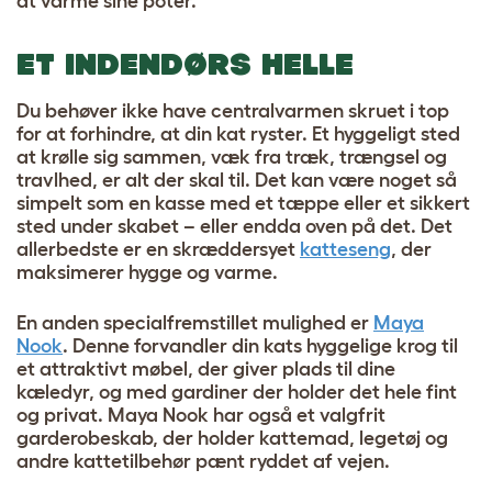
at varme sine poter.
ET INDENDØRS HELLE
Du behøver ikke have centralvarmen skruet i top
for at forhindre, at din kat ryster. Et hyggeligt sted
at krølle sig sammen, væk fra træk, trængsel og
travlhed, er alt der skal til. Det kan være noget så
simpelt som en kasse med et tæppe eller et sikkert
sted under skabet – eller endda oven på det. Det
allerbedste er en skræddersyet
katteseng
, der
maksimerer hygge og varme.
En anden specialfremstillet mulighed er
Maya
Nook
. Denne forvandler din kats hyggelige krog til
et attraktivt møbel, der giver plads til dine
kæledyr, og med gardiner der holder det hele fint
og privat. Maya Nook har også et valgfrit
garderobeskab, der holder kattemad, legetøj og
andre kattetilbehør pænt ryddet af vejen.