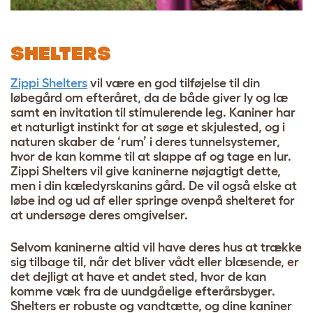
SHELTERS
Zippi Shelters
vil være en god tilføjelse til din
løbegård om efteråret, da de både giver ly og læ
samt en invitation til stimulerende leg. Kaniner har
et naturligt instinkt for at søge et skjulested, og i
naturen skaber de ‘rum’ i deres tunnelsystemer,
hvor de kan komme til at slappe af og tage en lur.
Zippi Shelters vil give kaninerne nøjagtigt dette,
men i din kæledyrskanins gård. De vil også elske at
løbe ind og ud af eller springe ovenpå shelteret for
at undersøge deres omgivelser.
Selvom kaninerne altid vil have deres hus at trække
sig tilbage til, når det bliver vådt eller blæsende, er
det dejligt at have et andet sted, hvor de kan
komme væk fra de uundgåelige efterårsbyger.
Shelters er robuste og vandtætte, og dine kaniner