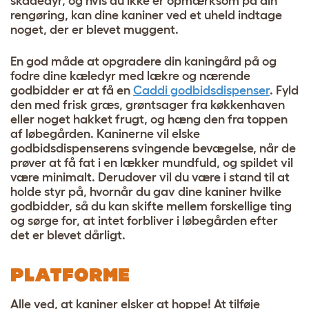
skadedyr, og hvis du ikke er opmærksom på din
rengøring, kan dine kaniner ved et uheld indtage
noget, der er blevet muggent.
En god måde at opgradere din kaningård på og
fodre dine kæledyr med lækre og nærende
godbidder er at få en
Caddi godbidsdispenser
. Fyld
den med frisk græs, grøntsager fra køkkenhaven
eller noget hakket frugt, og hæng den fra toppen
af løbegården. Kaninerne vil elske
godbidsdispenserens svingende bevægelse, når de
prøver at få fat i en lækker mundfuld, og spildet vil
være minimalt. Derudover vil du være i stand til at
holde styr på, hvornår du gav dine kaniner hvilke
godbidder, så du kan skifte mellem forskellige ting
og sørge for, at intet forbliver i løbegården efter
det er blevet dårligt.
PLATFORME
Alle ved, at kaniner elsker at hoppe! At tilføje