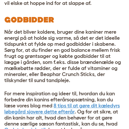
vil elske at hoppe ind for at slappe af.
GODBIDDER
Når det bliver koldere, bruger dine kaniner mere
energi på at holde sig varme, så det er det ideelle
tidspunkt at fylde op med godbidder i skabene.
Sørg for, at du finder en god balance mellem frisk
frugt og grøntsager og købte godbidder til at
lægge i gården, som f.eks. disse
brændenælde og
mælkebøtte rødder
, der er fulde af vitaminer og
mineraler, eller
Beaphar Crunch Sticks
, der
tilskynder til sund tandpleje.
For mere inspiration og ideer til, hvordan du kan
forbedre din kanins efterårsopsætning, kan du
læse vores blog med
8 tips til at gøre dit kæledyrs
løbegård sjovere dette efterår
. Og for at sikre, at
din kanin har alt, hvad den behøver for at gøre
denne særlige sæson fantastisk, kan du se, hvad