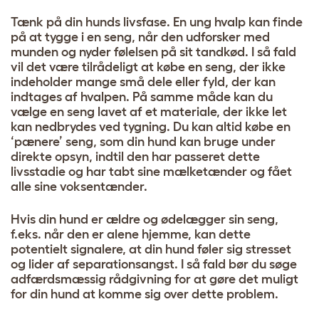
Tænk på din hunds livsfase. En ung hvalp kan finde
på at tygge i en seng, når den udforsker med
munden og nyder følelsen på sit tandkød. I så fald
vil det være tilrådeligt at købe en seng, der ikke
indeholder mange små dele eller fyld, der kan
indtages af hvalpen. På samme måde kan du
vælge en seng lavet af et materiale, der ikke let
kan nedbrydes ved tygning. Du kan altid købe en
‘pænere’ seng, som din hund kan bruge under
direkte opsyn, indtil den har passeret dette
livsstadie og har tabt sine mælketænder og fået
alle sine voksentænder.
Hvis din hund er ældre og ødelægger sin seng,
f.eks. når den er alene hjemme, kan dette
potentielt signalere, at din hund føler sig stresset
og lider af separationsangst. I så fald bør du søge
adfærdsmæssig rådgivning for at gøre det muligt
for din hund at komme sig over dette problem.