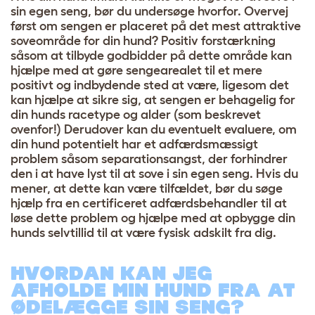
sin egen seng, bør du undersøge hvorfor. Overvej
først om sengen er placeret på det mest attraktive
soveområde for din hund? Positiv forstærkning
såsom at tilbyde godbidder på dette område kan
hjælpe med at gøre sengearealet til et mere
positivt og indbydende sted at være, ligesom det
kan hjælpe at sikre sig, at sengen er behagelig for
din hunds racetype og alder (som beskrevet
ovenfor!) Derudover kan du eventuelt evaluere, om
din hund potentielt har et adfærdsmæssigt
problem såsom separationsangst, der forhindrer
den i at have lyst til at sove i sin egen seng. Hvis du
mener, at dette kan være tilfældet, bør du søge
hjælp fra en certificeret adfærdsbehandler til at
løse dette problem og hjælpe med at opbygge din
hunds selvtillid til at være fysisk adskilt fra dig.
HVORDAN KAN JEG
AFHOLDE MIN HUND FRA AT
ØDELÆGGE SIN SENG?