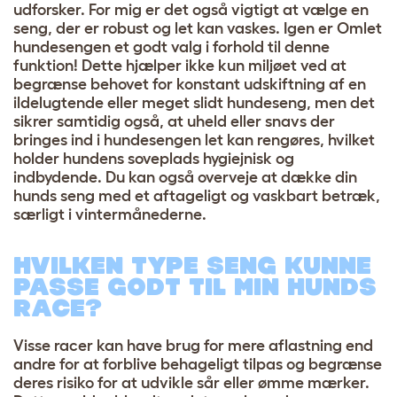
udforsker. For mig er det også vigtigt at vælge en
seng, der er robust og let kan vaskes. Igen er Omlet
hundesengen et godt valg i forhold til denne
funktion! Dette hjælper ikke kun miljøet ved at
begrænse behovet for konstant udskiftning af en
ildelugtende eller meget slidt hundeseng, men det
sikrer samtidig også, at uheld eller snavs der
bringes ind i hundesengen let kan rengøres, hvilket
holder hundens soveplads hygiejnisk og
indbydende. Du kan også overveje at dække din
hunds seng med et aftageligt og vaskbart betræk,
særligt i vintermånederne.
HVILKEN TYPE SENG KUNNE
PASSE GODT TIL MIN HUNDS
RACE?
Visse racer kan have brug for mere aflastning end
andre for at forblive behageligt tilpas og begrænse
deres risiko for at udvikle sår eller ømme mærker.