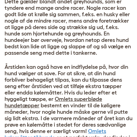
Dette gælder blandt andet greyhounds, som er
tyndere end mange andre racer. Nogle racer kan
godt lide at krølle sig sammen, f.eks. en husky eller
nogle af de mindre racer, mens andre foretrækker
at ligge på deres side og strække sig ud, f.eks.
hunde som hjortehunde og greyhounds. En
hundeejer bør overveje, hvordan netop deres hund
bedst kan lide at ligge og slappe af og så vælge en
passende seng med dette i tankerne.
Årstiden kan også have en indflydelse på, hvor din
hund vælger at sove. For at sikre, at din hund
forbliver behageligt tilpas, kan du tilpasse dens
seng efter årstiden ved at tilføje ekstra tæpper
eller endda kølemåtter. Hvis du leder efter et
hyggeligt tæppe, er
Omlets superbløde
hundetæpper
bestemt en vinder til de køligere
måneder, hvor nogle hunde måske gerne vil putte
sig lidt ekstra. I de varmere måneder af året kan du
prøve en kølemåtte i stedet for deres sædvanlige
seng, hvis denne er særligt varm!
Omlets