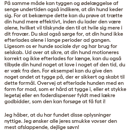
På samme måde kan tyggen og ødelæggelse af
senge undertiden også indikere, at din hund keder
sig. For at bekæmpe dette kan du prøve at trætte
din hund mere effektivt, inden du lader den være
alene, hvilket vil tilskynde den til at hvile sig mere i
dit fravær. Du skal også sørge for, at din hund ikke
efterlades alene i lange perioder ad gangen.
Ligesom os er hunde sociale dyr og har brug for
selskab. Ud over at sikre, at din hund motioneres
korrekt og ikke efterlades for længe, kan du også
tilbyde din hund noget at lave i noget af den tid, du
er væk fra den. For eksempel kan du give den
noget andet at tygge på, der er sikkert og skabt til
dette formål. Overvej at efterlade hunden med en
form for mad, som er hård at tygge i, eller et stykke
legetøj eller en foderdispenser fyldt med lækre
godbidder, som den kan forsøge at få fat i!
Jeg håber, at du har fundet disse oplysninger
nyttige. Jeg ønsker alle jeres smukke vovser den
mest afslappende, dejlige søvn!