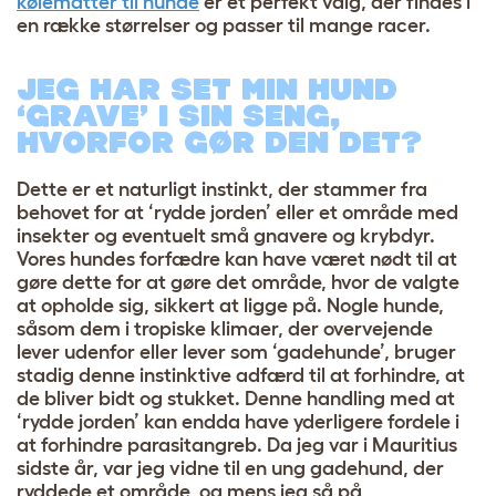
kølemåtter til hunde
er et perfekt valg, der findes i
en række størrelser og passer til mange racer.
JEG HAR SET MIN HUND
‘GRAVE’ I SIN SENG,
HVORFOR GØR DEN DET?
Dette er et naturligt instinkt, der stammer fra
behovet for at ‘rydde jorden’ eller et område med
insekter og eventuelt små gnavere og krybdyr.
Vores hundes forfædre kan have været nødt til at
gøre dette for at gøre det område, hvor de valgte
at opholde sig, sikkert at ligge på. Nogle hunde,
såsom dem i tropiske klimaer, der overvejende
lever udenfor eller lever som ‘gadehunde’, bruger
stadig denne instinktive adfærd til at forhindre, at
de bliver bidt og stukket. Denne handling med at
‘rydde jorden’ kan endda have yderligere fordele i
at forhindre parasitangreb. Da jeg var i Mauritius
sidste år, var jeg vidne til en ung gadehund, der
ryddede et område, og mens jeg så på,