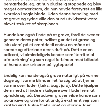
bemærkede jeg, at hun pludselig stoppede og blev
meget opmærksom, da hun havde forstyrret en lille
skorpion i nogle blade. Uden denne handling med
at grave og rydde ville den hund utvivlsomt være
blevet stukket af skorpionen.
Hunde kan også finde på at grave, fordi de sveder
gennem deres poter, hvilket gør det at grave og
‘cirkulere’ på et område til endnu en måde at
sprede og efterlade deres duft på. Dette er en
adfærd, vi almindeligvis kender som ‘territorial
afmærkning’ og som regel forbinder med billedet
af hunde, der urinerer på lygtepæle!
Endelig kan hunde også grave naturligt på varme
dage og i varme klimaer i et forsøg på at fjerne
varme overflader (f.eks. bagt jord). Dette hjælper
dem med at finde en køligere overflade frem at
opholde sig på. Derudover graver vilde hunde som
polarræve og ulve for at undgå ekstremt vejr som
kraftig vind, kulde (f.eks. sne) og storme. Igen