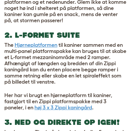
platformen og et nedenunder. Glem ikke at komme
noget hø ind i shelteret på platformen, så dine
kaniner kan gumle på en snack, mens de venter
på, at stormen passerer!
2. L-FORMET SUITE
The
Hjørneplatformen
til kaniner sammen med en
multi-panel platformspakke kan bruges til at skabe
et L-formet mezzaninområde med 2 ramper.
Afhængigt af længden og bredden af din Zippi
kaningård kan du enten placere begge ramper i
samme retning eller skabe en let spiraleffekt som
på billedet til venstre.
Her har vi brugt en hjørneplatform til kaniner,
fastgjort til en Zippi platformspakke med 3
paneler, i en
høj 3 x 3 Zippi kaningård
.
3. NED OG DIREKTE OP IGEN!