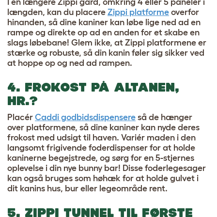
I en længere Zippi gård, omkring 4 eller 5 paneler i
længden, kan du placere
Zippi platforme
overfor
hinanden, så dine kaniner kan løbe lige ned ad en
rampe og direkte op ad en anden for et skabe en
slags løbebane! Glem ikke, at Zippi platformene er
stærke og robuste, så din kanin føler sig sikker ved
at hoppe op og ned ad rampen.
4. FROKOST PÅ ALTANEN,
HR.?
Placér
Caddi godbidsdispensere
så de hænger
over platformene, så dine kaniner kan nyde deres
frokost med udsigt til haven. Variér maden i den
langsomt frigivende foderdispenser for at holde
kaninerne begejstrede, og sørg for en 5-stjernes
oplevelse i din nye bunny bar! Disse foderlegesager
kan også bruges som høhæk for at holde gulvet i
dit kanins hus, bur eller legeområde rent.
5. ZIPPI TUNNEL TIL FØRSTE