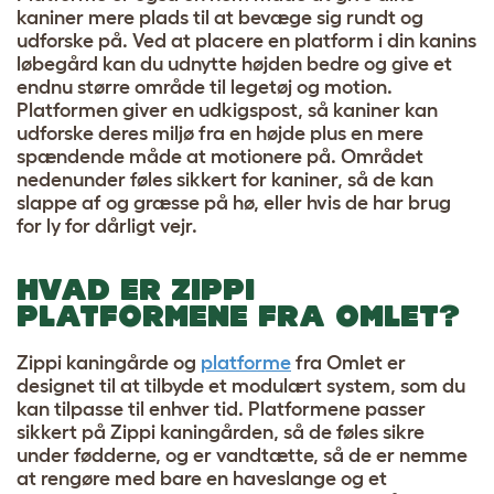
kaniner mere plads til at bevæge sig rundt og
udforske på. Ved at placere en platform i din kanins
løbegård kan du udnytte højden bedre og give et
endnu større område til legetøj og motion.
Platformen giver en udkigspost, så kaniner kan
udforske deres miljø fra en højde plus en mere
spændende måde at motionere på. Området
nedenunder føles sikkert for kaniner, så de kan
slappe af og græsse på hø, eller hvis de har brug
for ly for dårligt vejr.
HVAD ER ZIPPI
PLATFORMENE FRA OMLET?
Zippi kaningårde og
platforme
fra Omlet er
designet til at tilbyde et modulært system, som du
kan tilpasse til enhver tid. Platformene passer
sikkert på Zippi kaningården, så de føles sikre
under fødderne, og er vandtætte, så de er nemme
at rengøre med bare en haveslange og et