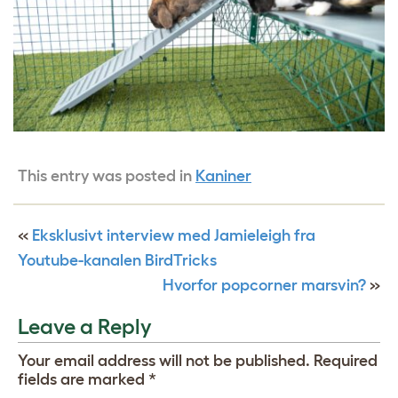
This entry was posted in
Kaniner
«
Eksklusivt interview med Jamieleigh fra
Youtube-kanalen BirdTricks
Hvorfor popcorner marsvin?
»
Leave a Reply
Your email address will not be published.
Required
fields are marked
*