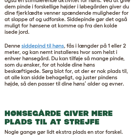
også en stimulerende aktivitet for høns. Ved at give
dem pinde i forskellige højder i løbegården giver du
dine fjerklædte venner spændende muligheder for
at slappe af og udforske. Siddepinde gør det også
muligt for hønsene at komme op fra den kolde
isede jord.
Denne
siddepind til høns
, fås i længder på 1 eller 2
meter, og kan nemt installeres hvor som helst i
enhver hønsegård. Du kan tilføje så mange pinde,
som du ønsker, for at holde dine høns
beskæftigede. Sørg blot for, at der er nok plads til,
at alle kan sidde behageligt, og juster pindens
højde, så den passer til dine høns’ alder og evner.
HØNSEGÅRDE GIVER MERE
PLADS TIL AT STREJFE
Nogle gange gør lidt ekstra plads en stor forskel.