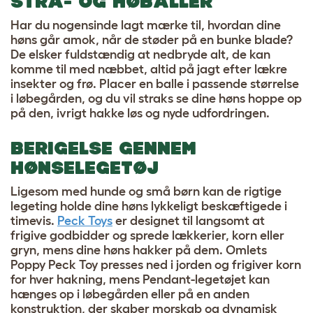
STRÅ- OG HØBALLER
Har du nogensinde lagt mærke til, hvordan dine
høns går amok, når de støder på en bunke blade?
De elsker fuldstændig at nedbryde alt, de kan
komme til med næbbet, altid på jagt efter lækre
insekter og frø. Placer en balle i passende størrelse
i løbegården, og du vil straks se dine høns hoppe op
på den, ivrigt hakke løs og nyde udfordringen.
BERIGELSE GENNEM
HØNSELEGETØJ
Ligesom med hunde og små børn kan de rigtige
legeting holde dine høns lykkeligt beskæftigede i
timevis.
Peck Toys
er designet til langsomt at
frigive godbidder og sprede lækkerier, korn eller
gryn, mens dine høns hakker på dem. Omlets
Poppy Peck Toy presses ned i jorden og frigiver korn
for hver hakning, mens Pendant-legetøjet kan
hænges op i løbegården eller på en anden
konstruktion, der skaber morskab og dynamisk