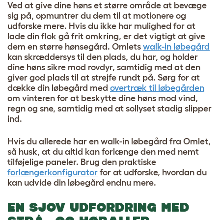
Ved at give dine høns et større område at bevæge
sig på, opmuntrer du dem til at motionere og
udforske mere. Hvis du ikke har mulighed for at
lade din flok gå frit omkring, er det vigtigt at give
dem en større hønsegård. Omlets
walk-in løbegård
kan skræddersys til den plads, du har, og holder
dine høns sikre mod rovdyr, samtidig med at den
giver god plads til at strejfe rundt på. Sørg for at
dække din løbegård med
overtræk til løbegården
om vinteren for at beskytte dine høns mod vind,
regn og sne, samtidig med at sollyset stadig slipper
ind.
Hvis du allerede har en walk-in løbegård fra Omlet,
så husk, at du altid kan forlænge den med nemt
tilføjelige paneler. Brug den praktiske
forlængerkonfigurator
for at udforske, hvordan du
kan udvide din løbegård endnu mere.
EN SJOV UDFORDRING MED