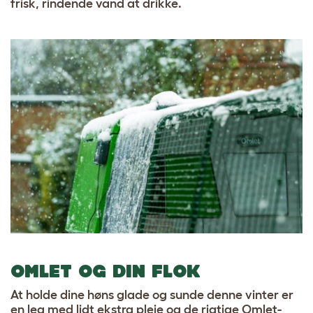
frisk, rindende vand at drikke.
OMLET OG DIN FLOK
At holde dine høns glade og sunde denne vinter er
en leg med lidt ekstra pleje og de rigtige Omlet-