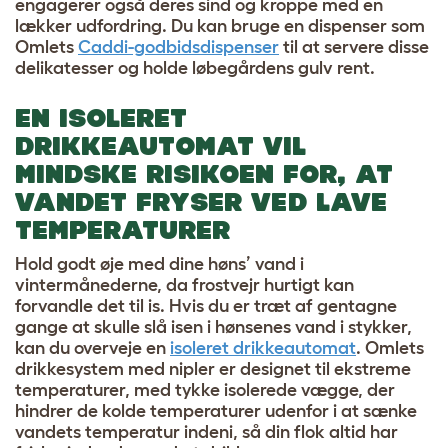
engagerer også deres sind og kroppe med en
lækker udfordring. Du kan bruge en dispenser som
Omlets
Caddi-godbidsdispenser
til at servere disse
delikatesser og holde løbegårdens gulv rent.
EN ISOLERET
DRIKKEAUTOMAT VIL
MINDSKE RISIKOEN FOR, AT
VANDET FRYSER VED LAVE
TEMPERATURER
Hold godt øje med dine høns’ vand i
vintermånederne, da frostvejr hurtigt kan
forvandle det til is. Hvis du er træt af gentagne
gange at skulle slå isen i hønsenes vand i stykker,
kan du overveje en
isoleret drikkeautomat
. Omlets
drikkesystem med nipler er designet til ekstreme
temperaturer, med tykke isolerede vægge, der
hindrer de kolde temperaturer udenfor i at sænke
vandets temperatur indeni, så din flok altid har