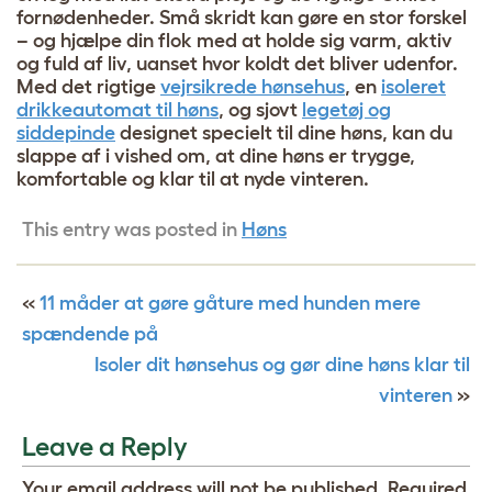
fornødenheder. Små skridt kan gøre en stor forskel
– og hjælpe din flok med at holde sig varm, aktiv
og fuld af liv, uanset hvor koldt det bliver udenfor.
Med det rigtige
vejrsikrede hønsehus
, en
isoleret
drikkeautomat til høns
, og sjovt
legetøj og
siddepinde
designet specielt til dine høns, kan du
slappe af i vished om, at dine høns er trygge,
komfortable og klar til at nyde vinteren.
This entry was posted in
Høns
«
11 måder at gøre gåture med hunden mere
spændende på
Isoler dit hønsehus og gør dine høns klar til
vinteren
»
Leave a Reply
Your email address will not be published.
Required