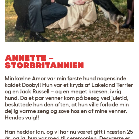
ANNETTE –
STORBRITANNIEN
Min kælne Amor var min første hund nogensinde
kaldet Dooby!! Hun var et kryds af Lakeland Terrier
og en Jack Russell – og en meget kræsen, ivrig
hund. Da et par venner kom på besøg ved juletid,
besluttede hun den aften, at hun ville forlade min
dejlig varme seng og sove hos en af ​​mine venner.
Hendes valg!!
Han hedder Ian, og vi har nu været gift i næsten 25
år, og ja, hun var med til ceremonien. Desværre er