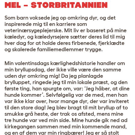
MEL – STORBRITANNIEN
Som barn voksede jeg op omkring dyr, og det
inspirerede mig til en karriere som
veterinærsygeplejerske. Mit liv er baseret på mine
kæledyr, og kæledyrsejere sætter deres lid til mig
hver dag for at holde deres firbenede, fjerklædte
og skalerede familiemedlemmer trygge.
Min valentinsdags kærlighedshistorie handler om
min bryllupsdag, der ikke ville være den samme
uden dyr omkring mig! Da jeg planlagde
brylluppet, ringede jeg til min lokale præst, og den
første ting, han spurgte om, var: ‘Jeg håber, at dine
hunde kommer’. Selvfølgelig var de med, men han
var ikke klar over, hvor mange dyr, der var inviteret
til den store dag! Jeg blev bragt til mit bryllup af to
smukke grå heste, der trak os afsted, mens mine
tre hunde var ved min side. Mine hunde gik ned ad
kirkegangen sammen med min kommende mand,
og en af ​​dem var min ringbærer! Jeg er så stolt