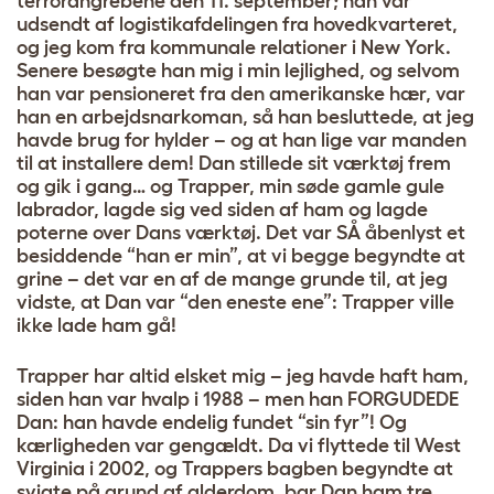
terrorangrebene den 11. september; han var
udsendt af logistikafdelingen fra hovedkvarteret,
og jeg kom fra kommunale relationer i New York.
Senere besøgte han mig i min lejlighed, og selvom
han var pensioneret fra den amerikanske hær, var
han en arbejdsnarkoman, så han besluttede, at jeg
havde brug for hylder – og at han lige var manden
til at installere dem! Dan stillede sit værktøj frem
og gik i gang… og Trapper, min søde gamle gule
labrador, lagde sig ved siden af ham og lagde
poterne over Dans værktøj. Det var SÅ åbenlyst et
besiddende “han er min”, at vi begge begyndte at
grine – det var en af de mange grunde til, at jeg
vidste, at Dan var “den eneste ene”: Trapper ville
ikke lade ham gå!
Trapper har altid elsket mig – jeg havde haft ham,
siden han var hvalp i 1988 – men han FORGUDEDE
Dan: han havde endelig fundet “sin fyr”! Og
kærligheden var gengældt. Da vi flyttede til West
Virginia i 2002, og Trappers bagben begyndte at
svigte på grund af alderdom, bar Dan ham tre