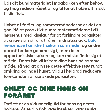
Udskift bundmaterialet i møgbakken efter behov,
og fnug redeområdet af og til for at holde alt friskt
til din flok.
I løbet af forårs- og sommermånederne er det en
god idé at proaktivt pudre rasteområderne i dit
hønsehus med kiselgur for at forhindre parasitter i
at snige sig ind for at få en midnatssnack.
Eglu
hønsehuse har ikke trækorn som mider
og andre
parasitter kan gemme sig i, men de er
opportunistiske spisere og kan måske finde sig et
måltid. Deres bid vil irritere dine høns på samme
måde, så ved at drysse dette effektive støv rundt
omkring og inde i huset, vil du i høj grad reducere
forekomsten af ​​uønskede parasitter.
OMLET OG DINE HØNS OM
FORÅRET
Foråret er en vidunderlig tid for høns og deres
holdere. At se din flok jage insekter, kradse sig