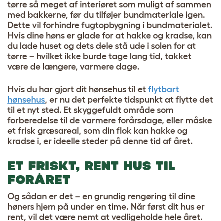
tørre så meget af interiøret som muligt af sammen
med bakkerne, før du tilføjer bundmateriale igen.
Dette vil forhindre fugtopbygning i bundmaterialet.
Hvis dine høns er glade for at hakke og kradse, kan
du lade huset og dets dele stå ude i solen for at
tørre – hvilket ikke burde tage lang tid, takket
være de længere, varmere dage.
Hvis du har gjort dit hønsehus til et
flytbart
hønsehus
, er nu det perfekte tidspunkt at flytte det
til et nyt sted. Et skyggefuldt område som
forberedelse til de varmere forårsdage, eller måske
et frisk græsareal, som din flok kan hakke og
kradse i, er ideelle steder på denne tid af året.
ET FRISKT, RENT HUS TIL
FORÅRET
Og sådan er det – en grundig rengøring til dine
høners hjem på under en time. Når først dit hus er
rent, vil det være nemt at vedligeholde hele året.