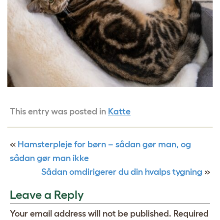
This entry was posted in
Katte
«
Hamsterpleje for børn – sådan gør man, og
sådan gør man ikke
Sådan omdirigerer du din hvalps tygning
»
Leave a Reply
Your email address will not be published.
Required