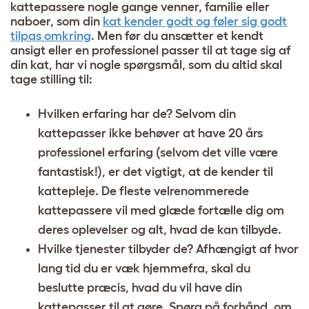
kattepassere nogle gange venner, familie eller
naboer, som din
kat kender godt og føler sig godt
tilpas omkring
. Men før du ansætter et kendt
ansigt eller en professionel passer til at tage sig af
din kat, har vi nogle spørgsmål, som du altid skal
tage stilling til:
Hvilken erfaring har de? Selvom din
kattepasser ikke behøver at have 20 års
professionel erfaring (selvom det ville være
fantastisk!), er det vigtigt, at de kender til
kattepleje. De fleste velrenommerede
kattepassere vil med glæde fortælle dig om
deres oplevelser og alt, hvad de kan tilbyde.
Hvilke tjenester tilbyder de? Afhængigt af hvor
lang tid du er væk hjemmefra, skal du
beslutte præcis, hvad du vil have din
kattepasser til at gøre. Spørg på forhånd, om