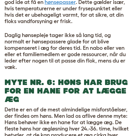
god ide at få en
hønsepasser
. Dette gælder især,
hvis temperaturerne er under frysepunktet eller
hvis det er ubehageligt varmt, for at sikre, at din
floks vandforsyning er frisk.
Daglig hønsepleje
tager ikke så lang tid, og
normalt er hønsepassere glade for at blive
kompenseret i æg for deres tid. En nabo eller ven
eller et familiemedlem er gode ressourcer, når du
leder efter nogen til at passe din flok, mens du er
væk.
MYTE NR. 6: HØNS HAR BRUG
FOR EN HANE FOR AT LÆGGE
ÆG
Dette er en af de mest almindelige misforståelser,
der findes om høns. Men lad os aflive denne myte:
Høns behøver ikke en hane for at lægge æg. De
fleste høns har ægløsning hver 24.-36. time, hvilket
betyder, at de kan producere et æg cirka hver