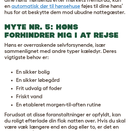
dine høns’ hønsehus efter mørkets frembrud, kan
en
automatisk dør til hønsehuse
føjes til dine høns’
hus for at beskytte dem mod ubudne nattegæster.
MYTE NR. 5: HØNS
FORHINDRER MIG I AT REJSE
Høns er overraskende selvforsynende, især
sammenlignet med andre typer kæledyr. Deres
vigtigste behov er:
En sikker bolig
En sikker løbegård
Frit udvalg af foder
Friskt vand
En etableret morgen-til-aften rutine
Forudsat at disse foranstaltninger er opfyldt, kan
du roligt efterlade din flok natten over. Hvis du skal
være væk længere end en dag eller to, er det en