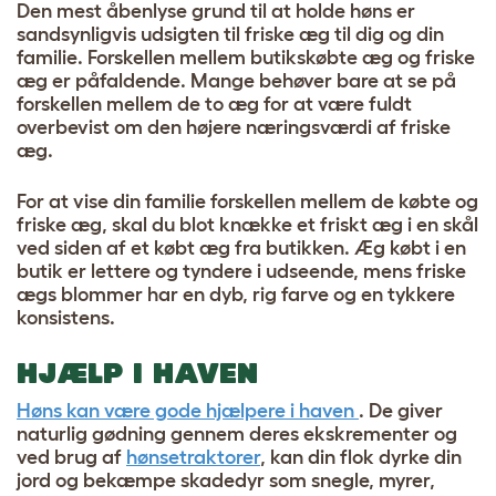
Den mest åbenlyse grund til at holde høns er
sandsynligvis udsigten til
friske æg til dig og din
familie
. Forskellen mellem butikskøbte æg og friske
æg er påfaldende. Mange behøver bare at se på
forskellen mellem de to æg for at være fuldt
overbevist om den højere næringsværdi af friske
æg.
For at vise din familie forskellen mellem de købte og
friske æg, skal du blot knække et friskt æg i en skål
ved siden af et købt æg fra butikken. Æg købt i en
butik er lettere og tyndere i udseende, mens friske
ægs blommer har en dyb, rig farve og en tykkere
konsistens.
HJÆLP I HAVEN
Høns kan være gode hjælpere i haven
. De giver
naturlig gødning gennem deres ekskrementer og
ved brug af
hønsetraktorer
, kan din flok dyrke din
jord og bekæmpe skadedyr som snegle, myrer,