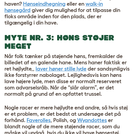
haven?
Hønseindhegning
eller en
walk-in
hønsegård
giver dig mulighed for at tilpasse din
floks område inden for den plads, der er
tilgængelig i din have.
MYTE NR. 3: HØNS STØJER
MEGET
Når folk tænker på støjende høns, fremkalder de
billedet af en galende hane. Mens haner faktisk er
ret højlydte,,
laver høner stille lyde
der sandsynligvis
ikke forstyrrer nabolaget. Lejlighedsvis kan høns
lave højere lyde, men disse er normalt reserveret
som advarselsråb. Når de “slår alarm”, er det
normalt på grund af en opfattet trussel.
Nogle racer er mere højlydte end andre, så hvis støj
er et problem, er det bedst at undersøge det på
forhånd.
Faverolles
,
Polish
, og
Wyandottes
er
blandt nogle af de mere støjende racer, som du
måske vil undgå, hvis du ikke vil have hønsestøj.