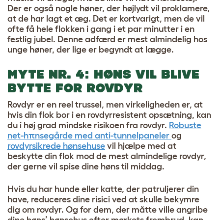
Der er også nogle høner, der højlydt vil proklamere,
at de har lagt et æg. Det er kortvarigt, men de vil
ofte få hele flokken i gang i et par minutter i en
festlig jubel. Denne adfærd er mest almindelig hos
unge høner, der lige er begyndt at lægge.
MYTE NR. 4: HØNS VIL BLIVE
BYTTE FOR ROVDYR
Rovdyr
er en reel trussel, men virkeligheden er, at
hvis din flok bor i en rovdyrresistent opsætning, kan
du i høj grad mindske risikoen fra rovdyr.
Robuste
net-hπnsegårde med anti-tunnelpaneler
og
rovdyrsikrede hønsehuse
vil hjælpe med at
beskytte din flok mod de mest almindelige rovdyr,
der gerne vil spise dine høns til middag.
Hvis du har hunde eller katte, der patruljerer din
have, reduceres dine risici ved at skulle bekymre
dig om rovdyr. Og for dem, der måtte ville angribe