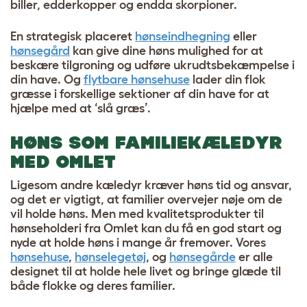
biller, edderkopper og endda skorpioner.
En strategisk placeret
hønseindhegning
eller
hønsegård
kan give dine høns mulighed for at
beskære tilgroning og udføre ukrudtsbekæmpelse i
din have. Og
flytbare hønsehuse
lader din flok
græsse i forskellige sektioner af din have for at
hjælpe med at ‘slå græs’.
HØNS SOM FAMILIEKÆLEDYR
MED OMLET
Ligesom andre kæledyr kræver høns tid og ansvar,
og det er vigtigt, at familier overvejer nøje om de
vil holde høns. Men med kvalitetsprodukter til
hønseholderi fra Omlet kan du få en god start og
nyde at holde høns i mange år fremover. Vores
hønsehuse
,
hønselegetøj
, og
hønsegårde
er alle
designet til at holde hele livet og bringe glæde til
både flokke og deres familier.