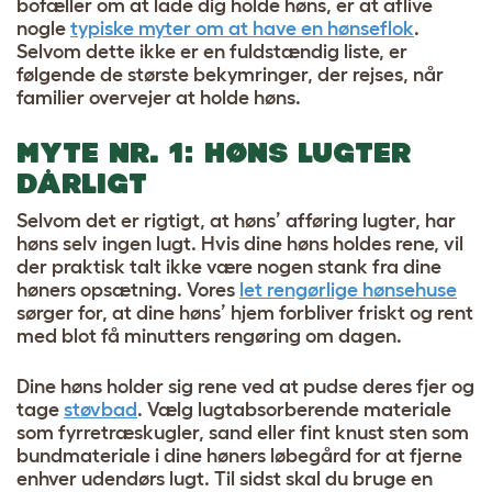
bofæller om at lade dig holde høns, er at aflive
nogle
typiske myter om at have en hønseflok
.
Selvom dette ikke er en fuldstændig liste, er
følgende de største bekymringer, der rejses, når
familier overvejer at holde høns.
MYTE NR. 1: HØNS LUGTER
DÅRLIGT
Selvom det er rigtigt, at høns’ afføring lugter, har
høns selv ingen lugt. Hvis dine høns holdes rene, vil
der praktisk talt ikke være nogen stank fra dine
høners opsætning. Vores
let rengørlige hønsehuse
sørger for, at dine høns’ hjem forbliver friskt og rent
med blot få minutters rengøring om dagen.
Dine høns holder sig rene ved at pudse deres fjer og
tage
støvbad
. Vælg lugtabsorberende materiale
som fyrretræskugler, sand eller fint knust sten som
bundmateriale i dine høners løbegård for at fjerne
enhver udendørs lugt. Til sidst skal du bruge en