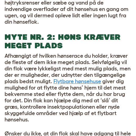
højtryksrenser eller sæbe og vand på de
indvendige overflader af dit hønsehus en gang om
ugen, og vil dermed opleve lidt eller ingen lugt fra
din hønseflok.
MYTE NR. 2: HØNS KRÆVER
MEGET PLADS
Afhængigt af hvilken
hønserace
du holder, kræver
de fleste af dem ikke meget plads. Selvfølgelig vil
din flok være lykkeligst med mest mulig plads, men
der er muligheder, der udnytter den tilgængelige
plads bedst muligt.
Flytbare hønsehuse
giver dig
mulighed for at flytte dine høns’ hjem til det mest
bekvemme sted eller flytte dem, når du har brug
for det. Din flok kan hjælpe dig med at ‘slå’ dit
græs, kontrollere insektpopulationen eller nyde
skyggefulde områder ved hjælp af et flytbart
hønsehus.
Ønsker du ikke, at din flok skal have adgang til hele