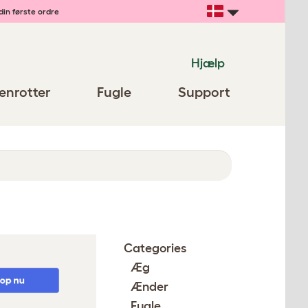
din første ordre
Hjælp
enrotter
Fugle
Support
Categories
Æg
Ænder
Fugle