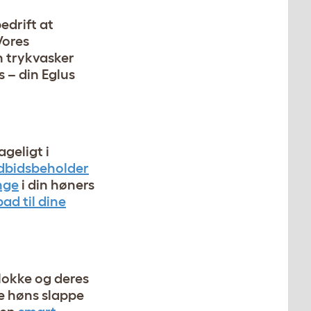
edrift at
Vores
n trykvasker
 – din Eglus
ageligt i
dbidsbeholder
nge
i din høners
bad til dine
flokke og deres
ne høns slappe