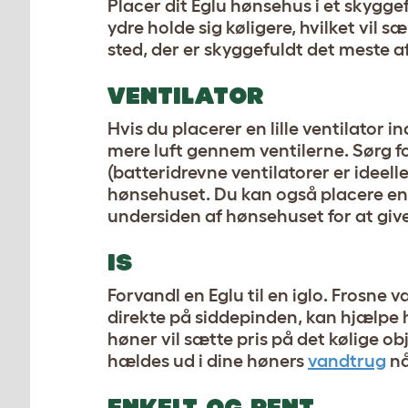
Placer dit Eglu hønsehus i et skyggef
ydre holde sig køligere, hvilket vil 
sted, der er skyggefuldt det meste 
VENTILATOR
Hvis du placerer en lille ventilator 
mere luft gennem ventilerne. Sørg fo
(batteridrevne ventilatorer er ideel
hønsehuset. Du kan også placere en 
undersiden af ​​hønsehuset for at give 
IS
Forvandl en Eglu til en iglo. Frosne 
direkte på siddepinden, kan hjælpe 
høner vil sætte pris på det kølige ob
hældes ud i dine høners
vandtrug
nå
ENKELT OG RENT