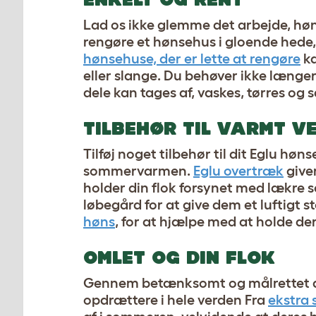
Lad os ikke glemme det arbejde, høn
rengøre et hønsehus i gloende hede,
hønsehuse, der er lette at rengøre
ka
eller slange. Du behøver ikke længe
dele kan tages af, vaskes, tørres og 
TILBEHØR TIL VARMT V
Tilføj noget tilbehør til dit Eglu hø
sommervarmen.
Eglu overtræk
giver
holder din flok forsynet med lækre 
løbegård for at give dem et luftigt s
høns
, for at hjælpe med at holde der
OMLET OG DIN FLOK
Gennem betænksomt og målrettet de
opdrættere i hele verden Fra
ekstra 