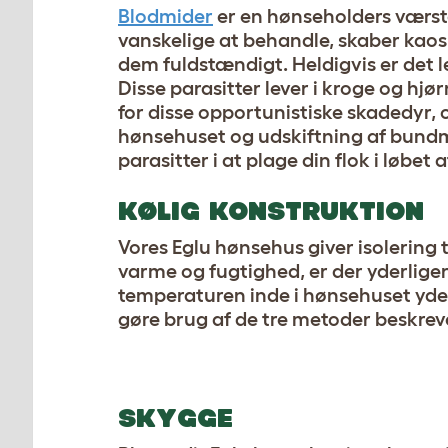
Blodmider
er en hønseholders værste
vanskelige at behandle, skaber kaos 
dem fuldstændigt. Heldigvis er det l
Disse parasitter lever i kroge og hj
for disse opportunistiske skadedyr,
hønsehuset og udskiftning af bundm
parasitter i at plage din flok i løbe
KØLIG KONSTRUKTION
Vores Eglu hønsehus giver isolering
varme og fugtighed, er der yderliger
temperaturen inde i hønsehuset yder
gøre brug af de tre metoder beskreve
SKYGGE