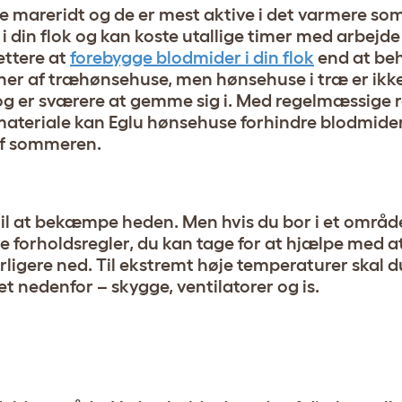
 mareridt og de er mest aktive i det varmere so
i din flok og kan koste utallige timer med arbejde
ettere at
forebygge blodmider i din flok
end at be
ørner af træhønsehuse, men hønsehuse i træ er ikk
 og er sværere at gemme sig i. Med regelmæssige 
ateriale kan Eglu hønsehuse forhindre blodmide
t af sommeren.
 til at bekæmpe heden. Men hvis du bor i et områ
e forholdsregler, du kan tage for at hjælpe med a
ligere ned. Til ekstremt høje temperaturer skal d
t nedenfor – skygge, ventilatorer og is.