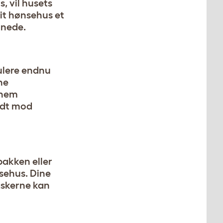
, vil husets
dit hønsehus et
 nede.
kulere endnu
ne
ennem
endt mod
gbakken eller
sehus. Dine
laskerne kan