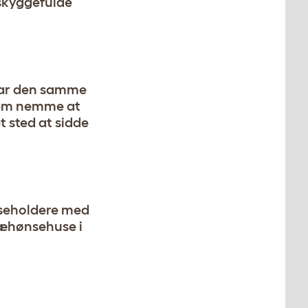
 skyggefulde
har den samme
dem nemme at
et sted at sidde
ønseholdere med
ræhønsehuse i