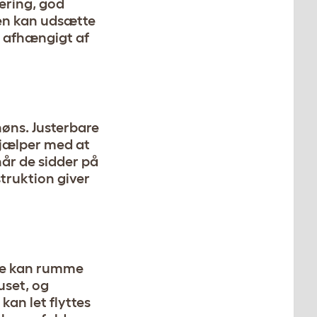
ering, god
ren kan udsætte
k, afhængigt af
høns. Justerbare
hjælper med at
 når de sidder på
truktion giver
lse kan rumme
uset, og
kan let flyttes