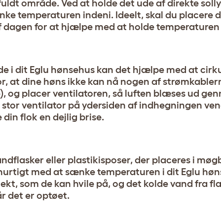
uldt område. Ved at holde det ude af direkte sollys
sænke temperaturen indeni. Ideelt, skal du placere 
af dagen for at hjælpe med at holde temperaturen
inde i dit Eglu hønsehus kan det hjælpe med at cir
r, at dine høns ikke kan nå nogen af ​​strømkabler
le), og placer ventilatoren, så luften blæses ud g
stor ventilator på ydersiden af ​​indhegningen v
din flok en dejlig brise.
vandflasker eller plastikisposer, der placeres i mø
hurtigt med at sænke temperaturen i dit Eglu høn
jekt, som de kan hvile på, og det kolde vand fra f
r det er optøet.