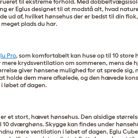
rueret til ekstreme forhold. Med dobbeltvægsisol
 er Eglus designet til at modstå alt, hvad natu
nde ud af, hvilket hønsehus der er bedst til din flo
r meget plads du har.
lu Pro
, som komfortabelt kan huse op til 10 store 
for mere krydsventilation om sommeren, mens de 
størrelse giver hønsene mulighed for at sprede sig,
at holde dem mere afkølede, og den hævede kons
i løbet af dagen.
er et stort, hævet hønsehus. Den alsidige større
p til 10 dværghøns. Skygge kan findes under hønseh
dnu mere ventilation i løbet af dagen. Eglu Cube 