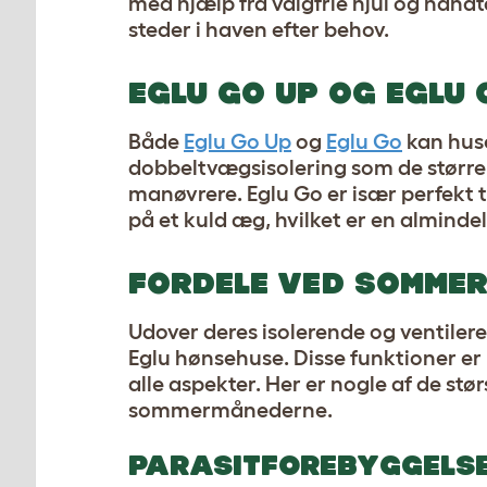
med hjælp fra valgfrie hjul og håndt
steder i haven efter behov.
EGLU GO UP OG EGLU 
Både
Eglu Go Up
og
Eglu Go
kan hus
dobbeltvægsisolering som de størr
manøvrere. Eglu Go er især perfekt t
på et kuld æg, hvilket er en almind
FORDELE VED SOMME
Udover deres isolerende og ventiler
Eglu hønsehuse. Disse funktioner er
alle aspekter. Her er nogle af de stør
sommermånederne.
PARASITFOREBYGGELS