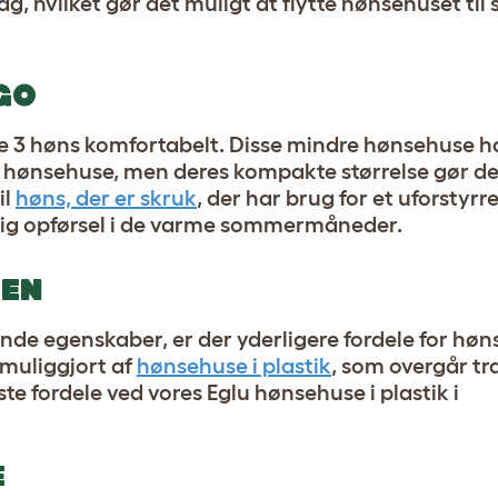
ag, hvilket gør det muligt at flytte hønsehuset til
GO
e 3 høns komfortabelt. Disse mindre hønsehuse 
e hønsehuse, men deres kompakte størrelse gør 
il
høns, der er skruk
, der har brug for et uforstyrr
elig opførsel i de varme sommermåneder.
REN
ende egenskaber, er der yderligere fordele for h
 muliggjort af
hønsehuse i plastik
, som overgår t
ste fordele ved vores Eglu hønsehuse i plastik i
E