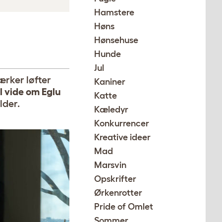
Hamstere
Høns
Hønsehuse
Hunde
Jul
ærker løfter
Kaniner
l vide om Eglu
Katte
lder.
Kæledyr
Konkurrencer
Kreative ideer
Mad
Marsvin
Opskrifter
Ørkenrotter
Pride of Omlet
Sommer