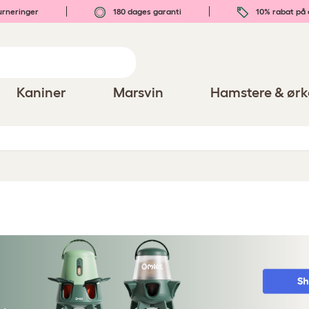
urneringer
180 dages garanti
10% rabat på 
Kaniner
Marsvin
Hamstere & ørk