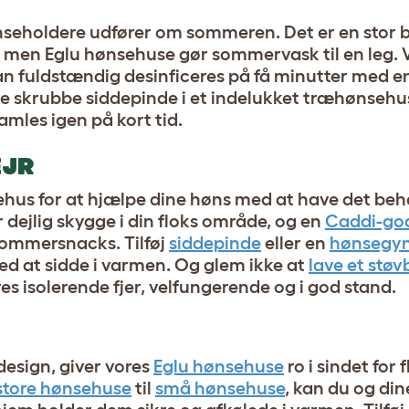
seholdere udfører om sommeren. Det er en stor b
 men Eglu hønsehuse gør sommervask til en leg. 
n fuldstændig desinficeres på få minutter med e
re skrubbe siddepinde i et indelukket træhønsehus
samles igen på kort tid.
EJR
nsehus for at hjælpe dine høns med at have det beh
 dejlig skygge i din floks område, og en
Caddi-go
sommersnacks. Tilføj
siddepinde
eller en
hønsegy
ted at sidde i varmen. Og glem ikke at
lave et støv
es isolerende fjer, velfungerende og i god stand.
sign, giver vores
Eglu hønsehuse
ro i sindet for 
store hønsehuse
til
små hønsehuse
, kan du og di