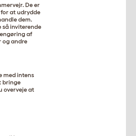
mmervejr. De er
 for at udrydde
handle dem.
e så inviterende
rengøring af
r og andre
de med intens
t bringe
u overveje at