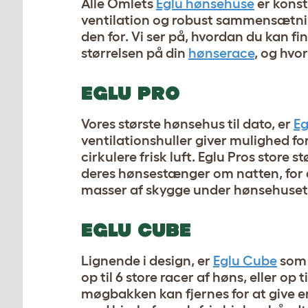
Alle Omlets
Eglu hønsehuse
er konst
ventilation og robust sammensætning
den for. Vi ser på, hvordan du kan fi
størrelsen på din
hønserace
, og hvo
EGLU PRO
Vores største hønsehus til dato, er
Eg
ventilationshuller giver mulighed 
cirkulere frisk luft. Eglu Pros store 
deres hønsestænger om natten, for 
masser af skygge under hønsehuset 
EGLU CUBE
Lignende i design, er
Eglu Cube
som 
op til 6 store racer af høns, eller o
møgbakken kan fjernes for at give en