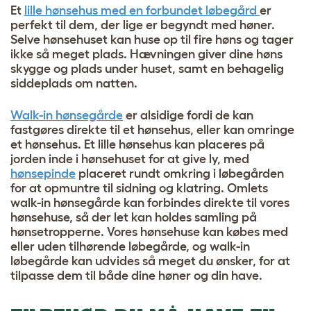
Et
lille hønsehus med en forbundet løbegård
er
perfekt til dem, der lige er begyndt med høner.
Selve hønsehuset kan huse op til fire høns og tager
ikke så meget plads. Hævningen giver dine høns
skygge og plads under huset, samt en behagelig
siddeplads om natten.
Walk-in hønsegårde
er alsidige fordi de kan
fastgøres direkte til et hønsehus, eller kan omringe
et hønsehus. Et lille hønsehus kan placeres på
jorden inde i hønsehuset for at give ly, med
hønsepinde
placeret rundt omkring i løbegården
for at opmuntre til sidning og klatring. Omlets
walk-in hønsegårde kan forbindes direkte til vores
hønsehuse, så der let kan holdes samling på
hønsetropperne. Vores hønsehuse kan købes med
eller uden tilhørende løbegårde, og walk-in
løbegårde kan udvides så meget du ønsker, for at
tilpasse dem til både dine høner og din have.