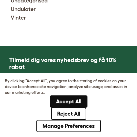
Uncategorised
Undulater
Vinter
Tilmeld dig vores nyhedsbrev og få 10%
rabat
By clicking "Accept All", you agree to the storing of cookies on your
Klik her for at tilmelde dig!
device to enhance site navigation, analyze site usage, and assist in
our marketing efforts.
Accept All
Om Omlet
Hvordan kan vi
hjælpe?
Reject All
Om os
Manage Preferences
Kontakt os
Kundeanmeldelser
Ofte stillede
Presserum