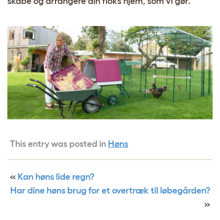
skabe og arrangere din floks hjem, som vi gør.
This entry was posted in
Høns
«
Kan høns lide regn?
Har dine høns brug for et overtræk til løbegården?
»