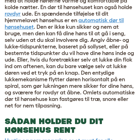
med at holde hønerne varme og komfortable på
kolde nætter. En dør til hønsehuset kan også holde
rovdyr
ude. En spændende tilføjelse til dit
hjemmelavet hønsehus er en
automatisk dør til
hønsehuset
. Den er ikke kun sikker og nem at
bruge, men den kan få dine høns til at gå i seng,
selv uden at du skal involvere dig. Angiv åbne- og
lukke-tidspunkterne, baseret på sollyset, eller på
bestemte tidspunkter du vil have dine høns inde og
ude. Eller, hvis du foretrækker selv at lukke din flok
ind om aftenen, kan du bare vælge selv at lukke
døren ved et tryk på en knap. Den entydige
lukkemekanisme flytter døren horisontalt på en
spiral, som gør lukningen mere sikker for dine høns,
og sværere for rovdyr at åbne. Omlets automatiske
dør til hønsehuse kan fastgøres til træ, snore eller
net for nem tilpasning.
SÅDAN HOLDER DU DIT
HØNSEHUS RENT