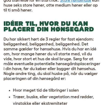
god størrelse for en startflok.
Store hønsehuse
kan
huse seks store høner, otte medium høner eller op
til ti små høner.
IDÉER TIL, HVOR DU KAN
PLACERE DIN HØNSEGÅRD
Du har sikkert hørt de 3 regler for fast ejendom:
beliggenhed, beliggenhed, beliggenhed. Det
samme gælder for hønsehuse. Hvis du har en idé
om, hvor mange høner du vil starte med, vil du
vide, hvor stort et hus de skal bruge. Sørg for at
måle eventuelle potentielle hønsegårdsplaceringer
i din have, før du køber eller bygger dit hønsehus.
Nogle andre ting, du skal huske på, når du vælger
placeringen af din hønsegård er:
Hvor meget tid de tilbringer i solen
Træer, buske, eller vegetation med rødder,
vinstokke eller ekstremiteter