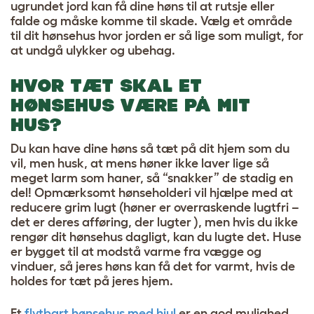
ugrundet jord kan få dine høns til at rutsje eller
falde og måske komme til skade. Vælg et område
til dit hønsehus hvor jorden er så lige som muligt, for
at undgå ulykker og ubehag.
HVOR TÆT SKAL ET
HØNSEHUS VÆRE PÅ MIT
HUS?
Du kan have dine høns så tæt på dit hjem som du
vil, men husk, at mens høner ikke laver lige så
meget larm som haner, så “snakker” de stadig en
del! Opmærksomt hønseholderi vil hjælpe med at
reducere grim lugt (høner er overraskende lugtfri –
det er deres afføring, der lugter
), men hvis du ikke
rengør dit hønsehus dagligt, kan du lugte det. Huse
er bygget til at modstå varme fra vægge og
vinduer, så jeres høns kan få det for varmt, hvis de
holdes for tæt på jeres hjem.
Et
flytbart hønsehus med hjul
er en god mulighed,