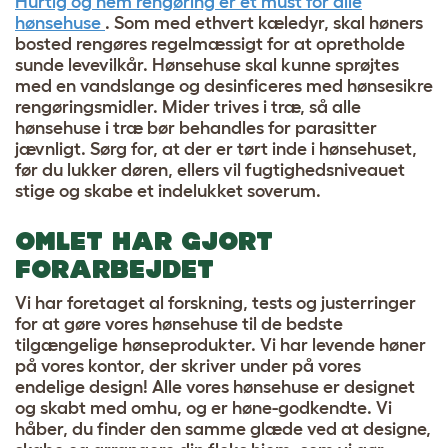
Hurtig og nem rengøring er et must for alle
hønsehuse
. Som med ethvert kæledyr, skal høners
bosted rengøres regelmæssigt for at opretholde
sunde levevilkår. Hønsehuse skal kunne sprøjtes
med en vandslange og desinficeres med hønsesikre
rengøringsmidler. Mider trives i træ, så alle
hønsehuse i træ bør behandles for parasitter
jævnligt. Sørg for, at der er tørt inde i hønsehuset,
før du lukker døren, ellers vil fugtighedsniveauet
stige og skabe et indelukket soverum.
OMLET HAR GJORT
FORARBEJDET
Vi har foretaget al forskning, tests og justerringer
for at gøre vores hønsehuse til de bedste
tilgængelige hønseprodukter. Vi har levende høner
på vores kontor, der skriver under på vores
endelige design! Alle vores hønsehuse er designet
og skabt med omhu, og er høne-godkendte. Vi
håber, du finder den samme glæde ved at designe,