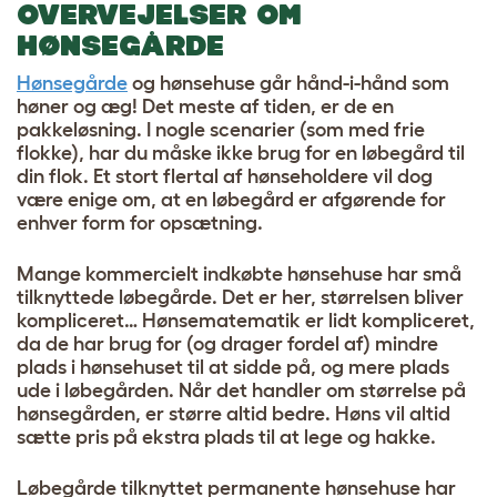
OVERVEJELSER OM
HØNSEGÅRDE
Hønsegårde
og hønsehuse går hånd-i-hånd som
høner og æg! Det meste af tiden, er de en
pakkeløsning. I nogle scenarier (som med frie
flokke), har du måske ikke brug for en løbegård til
din flok. Et stort flertal af hønseholdere vil dog
være enige om, at en løbegård er afgørende for
enhver form for opsætning.
Mange kommercielt indkøbte hønsehuse har små
tilknyttede løbegårde. Det er her, størrelsen bliver
kompliceret… Hønsematematik er lidt kompliceret,
da de har brug for (og drager fordel af) mindre
plads i hønsehuset til at sidde på, og mere plads
ude i løbegården. Når det handler om størrelse på
hønsegården, er større altid bedre. Høns vil altid
sætte pris på ekstra plads til at lege og hakke.
Løbegårde tilknyttet permanente hønsehuse har