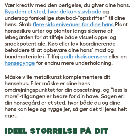
Vær kreativ med den berigelse, du giver dine høns.
Byg dem et sted, hvor de kan støvbade
og
undersøg forskellige støvbad-“opskrifter” til dine
høns. Skab
flere siddeniveauer for dine høns
Plant
hønsesikre urter og planter langs siderne af
løbegården for at tilføje både visuel appel og
snackpotentiale. Køb eller lav koordinerende
beholdere til at opbevare dine høns’ mad og
bundmateriale i. Tilføj
godbidsdispensere
eller en
hønsegynge
for endnu mere underholdning.
Måske ville metalkunst komplementere dit
hønsehus. Eller måske er dine høns
omdrejningspunktet for din opsætning, og “less is
more”-tilgangen er bedre for din have. Sagen er:
din hønsegård er et sted, hvor både du og dine
høns kan lege og hygge jer, så gør det til jeres helt
eget.
IDEEL STØRRELSE PÅ DIT