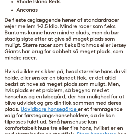
Rhode Island Reds
Anconas
De fleste æglæggende høner af standardracer
vejer mellem 1-2.5 kilo.
Mindre racer som f.eks
Bantams
kunne have mindre plads, men du bør
stadig sigte efter at give så meget plads som
muligt. Større racer som f.eks
Brahmas
eller
Jersey
Giants
har brug for dobbelt så meget plads, som
mindre racer.
Hvis du ikke er sikker på, hvad størrelse høns du vil
holde, eller ønsker en blandet flok, er det altid
bedst at have så meget plads som muligt. Men,
hvis plads er et problem, så begynd med et
hønsehus og en løbegård, der har mulighed for at
blive udvidet og gro din flok sammen med deres
plads.
Udvidbare hønsegårde
er et fremragende
valg for førstegangs-hønseholdere, da de kan
tilpasses fuldt ud. Små hønsehuse kan
komfortabelt huse tre eller fire høns, hvilket er en