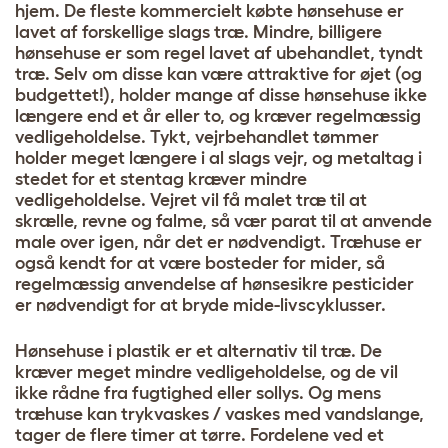
hjem. De fleste kommercielt købte hønsehuse er
lavet af forskellige slags træ. Mindre, billigere
hønsehuse er som regel lavet af ubehandlet, tyndt
træ. Selv om disse kan være attraktive for øjet (og
budgettet!), holder mange af disse hønsehuse ikke
længere end et år eller to, og kræver regelmæssig
vedligeholdelse. Tykt, vejrbehandlet tømmer
holder meget længere i al slags vejr, og metaltag i
stedet for et stentag kræver mindre
vedligeholdelse. Vejret vil få malet træ til at
skrælle, revne og falme, så vær parat til at anvende
male over igen, når det er nødvendigt. Træhuse er
også kendt for at være bosteder for mider, så
regelmæssig anvendelse af hønsesikre pesticider
er nødvendigt for at bryde mide-livscyklusser.
Hønsehuse i plastik er et alternativ til træ. De
kræver meget mindre vedligeholdelse, og de vil
ikke rådne fra fugtighed eller sollys. Og mens
træhuse kan trykvaskes / vaskes med vandslange,
tager de flere timer at tørre. Fordelene ved et