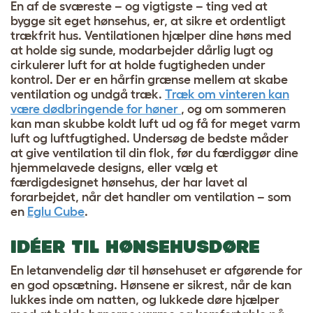
En af de sværeste – og vigtigste – ting ved at
bygge sit eget hønsehus, er, at sikre et ordentligt
trækfrit hus. Ventilationen hjælper dine høns med
at holde sig sunde, modarbejder dårlig lugt og
cirkulerer luft for at holde fugtigheden under
kontrol. Der er en hårfin grænse mellem at skabe
ventilation og undgå træk.
Træk om vinteren kan
være dødbringende for høner
, og om sommeren
kan man skubbe koldt luft ud og få for meget varm
luft og luftfugtighed. Undersøg de bedste måder
at give ventilation til din flok, før du færdiggør dine
hjemmelavede designs, eller vælg et
færdigdesignet hønsehus, der har lavet al
forarbejdet, når det handler om ventilation – som
en
Eglu Cube
.
IDÉER TIL HØNSEHUSDØRE
En letanvendelig dør til hønsehuset er afgørende for
en god opsætning. Hønsene er sikrest, når de kan
lukkes inde om natten, og lukkede døre hjælper