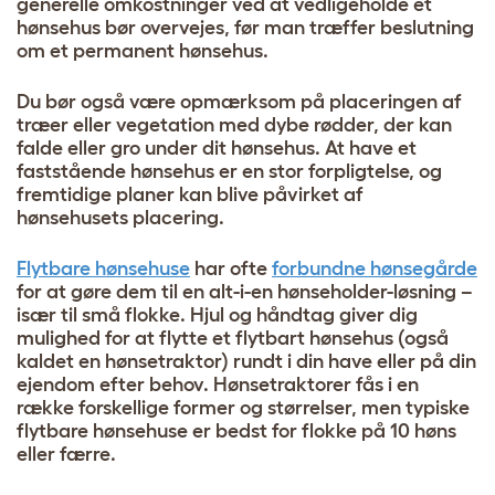
generelle omkostninger ved at vedligeholde et
hønsehus bør overvejes, før man træffer beslutning
om et permanent hønsehus.
Du bør også være opmærksom på placeringen af
træer eller vegetation med dybe rødder, der kan
falde eller gro under dit hønsehus. At have et
faststående hønsehus er en stor forpligtelse, og
fremtidige planer kan blive påvirket af
hønsehusets placering.
Flytbare hønsehuse
har ofte
forbundne hønsegårde
for at gøre dem til en alt-i-en hønseholder-løsning –
især til små flokke. Hjul og håndtag giver dig
mulighed for at flytte et flytbart hønsehus (også
kaldet en hønsetraktor) rundt i din have eller på din
ejendom efter behov.
Hønsetraktorer
fås i en
række forskellige former og størrelser, men typiske
flytbare hønsehuse er bedst for flokke på 10 høns
eller færre.